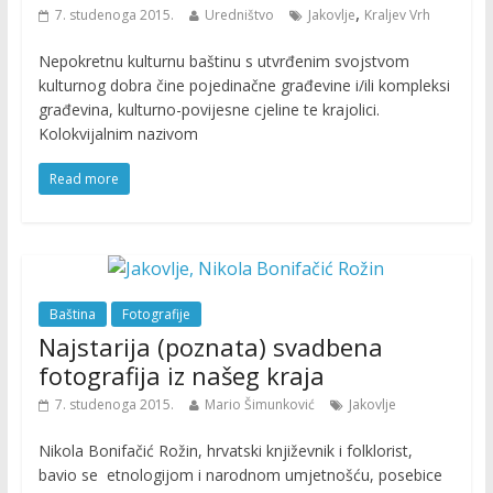
,
7. studenoga 2015.
Uredništvo
Jakovlje
Kraljev Vrh
Nepokretnu kulturnu baštinu s utvrđenim svojstvom
kulturnog dobra čine pojedinačne građevine i/ili kompleksi
građevina, kulturno-povijesne cjeline te krajolici.
Kolokvijalnim nazivom
Read more
Baština
Fotografije
Najstarija (poznata) svadbena
fotografija iz našeg kraja
7. studenoga 2015.
Mario Šimunković
Jakovlje
Nikola Bonifačić Rožin, hrvatski književnik i folklorist,
bavio se etnologijom i narodnom umjetnošću, posebice