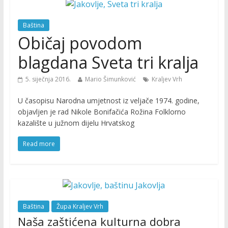
Baština
Običaj povodom
blagdana Sveta tri kralja
5. siječnja 2016.
Mario Šimunković
Kraljev Vrh
U časopisu Narodna umjetnost iz veljače 1974. godine,
objavljen je rad Nikole Bonifačića Rožina Folklorno
kazalište u južnom dijelu Hrvatskog
Read more
Baština
Župa Kraljev Vrh
Naša zaštićena kulturna dobra