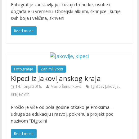
Fotografije zaustavljaju i čuvaju trenutke, osobe i
događaje u vremenu. Obiteljski albumi, škrinjice i kutije
svih boja i veličina, skriveni
Read more
Fotografije
Zanimljivosti
Kipeci iz Jakovljanskog kraja
,
,
14. lipnja 2016.
Mario Šimunković
Igrišće
Jakovlje
Kraljev Vrh
Prošlo je više od pola godine otkako je Proksima –
udruga za edukaciju i razvoj, pokrenula projekt pod
nazivom “Digitalni
Read more