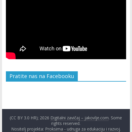
Pratite nas na Facebooku
W
or
dP
re
ss
bo
ok
in
g
ca
le
nd
ar
(CC BY 3.0 HR); 2026
Digitalni zavičaj – jakovlje.com
. Some
rights reserved.
Nositelj projekta:
Proksima - udruga za edukaciju i razvoj
.