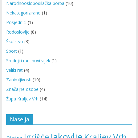
Narodnooslobodilačka borba
(10)
Nekategorizirano
(1)
Posjednici
(1)
Rodoslovlje
(8)
Školstvo
(3)
Sport
(1)
Srednji i rani novi vijek
(1)
Veliki rat
(4)
Zanimljivosti
(10)
Značajne osobe
(4)
Župa Kraljev Vrh
(14)
Naselja
Jakovlje
Kraljev Vrh
Igrišće
Bistra