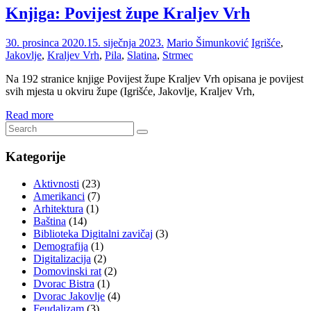
Knjiga: Povijest župe Kraljev Vrh
30. prosinca 2020.
15. siječnja 2023.
Mario Šimunković
Igrišće
,
Jakovlje
,
Kraljev Vrh
,
Pila
,
Slatina
,
Strmec
Na 192 stranice knjige Povijest župe Kraljev Vrh opisana je povijest
svih mjesta u okviru župe (Igrišće, Jakovlje, Kraljev Vrh,
Read more
Kategorije
Aktivnosti
(23)
Amerikanci
(7)
Arhitektura
(1)
Baština
(14)
Biblioteka Digitalni zavičaj
(3)
Demografija
(1)
Digitalizacija
(2)
Domovinski rat
(2)
Dvorac Bistra
(1)
Dvorac Jakovlje
(4)
Feudalizam
(3)