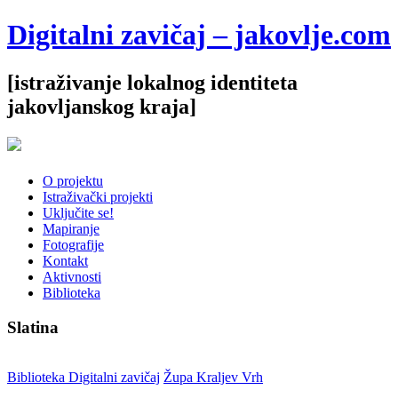
Digitalni zavičaj – jakovlje.com
[istraživanje lokalnog identiteta
jakovljanskog kraja]
O projektu
Istraživački projekti
Uključite se!
Mapiranje
Fotografije
Kontakt
Aktivnosti
Biblioteka
Slatina
Biblioteka Digitalni zavičaj
Župa Kraljev Vrh