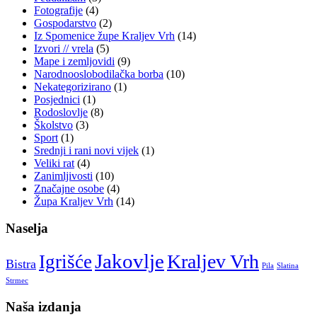
Fotografije
(4)
Gospodarstvo
(2)
Iz Spomenice župe Kraljev Vrh
(14)
Izvori // vrela
(5)
Mape i zemljovidi
(9)
Narodnooslobodilačka borba
(10)
Nekategorizirano
(1)
Posjednici
(1)
Rodoslovlje
(8)
Školstvo
(3)
Sport
(1)
Srednji i rani novi vijek
(1)
Veliki rat
(4)
Zanimljivosti
(10)
Značajne osobe
(4)
Župa Kraljev Vrh
(14)
Naselja
Jakovlje
Kraljev Vrh
Igrišće
Bistra
Pila
Slatina
Strmec
Naša izdanja