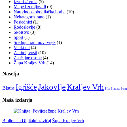
Izvori // vrela
(5)
Mape i zemljovidi
(9)
Narodnooslobodilačka borba
(10)
Nekategorizirano
(1)
Posjednici
(1)
Rodoslovlje
(8)
Školstvo
(3)
Sport
(1)
Srednji i rani novi vijek
(1)
Veliki rat
(4)
Zanimljivosti
(10)
Značajne osobe
(4)
Župa Kraljev Vrh
(14)
Naselja
Jakovlje
Kraljev Vrh
Igrišće
Bistra
Pila
Slatina
Strm
Naša izdanja
Biblioteka Digitalni zavičaj
Župa Kraljev Vrh