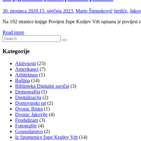
30. prosinca 2020.
15. siječnja 2023.
Mario Šimunković
Igrišće
,
Jakov
Na 192 stranice knjige Povijest župe Kraljev Vrh opisana je povijest s
Read more
Kategorije
Aktivnosti
(23)
Amerikanci
(7)
Arhitektura
(1)
Baština
(14)
Biblioteka Digitalni zavičaj
(3)
Demografija
(1)
Digitalizacija
(2)
Domovinski rat
(2)
Dvorac Bistra
(1)
Dvorac Jakovlje
(4)
Feudalizam
(3)
Fotografije
(4)
Gospodarstvo
(2)
Iz Spomenice župe Kraljev Vrh
(14)