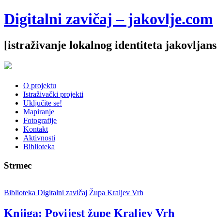
Digitalni zavičaj – jakovlje.com
[istraživanje lokalnog identiteta jakovljan
O projektu
Istraživački projekti
Uključite se!
Mapiranje
Fotografije
Kontakt
Aktivnosti
Biblioteka
Strmec
Biblioteka Digitalni zavičaj
Župa Kraljev Vrh
Knjiga: Povijest župe Kraljev Vrh