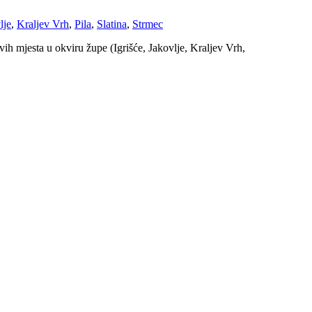
lje
,
Kraljev Vrh
,
Pila
,
Slatina
,
Strmec
vih mjesta u okviru župe (Igrišće, Jakovlje, Kraljev Vrh,