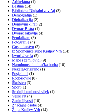
Arhitektura
(1)
Baština
(14)
Biblioteka Digitalni zavičaj
(3)
Demografija
(1)
Digitalizacija
(2)
Domovinski rat
(2)
Dvorac Bistra
(1)
Dvorac Jakovlje
(4)
Feudalizam
(3)
Fotografije
(4)
Gospodarstvo
(2)
Iz Spomenice župe Kraljev Vrh
(14)
Izvori // vrela
(5)
Mape i zemljovidi
(9)
Narodnooslobodilačka borba
(10)
Nekategorizirano
(1)
Posjednici
(1)
Rodoslovlje
(8)
Školstvo
(3)
Sport
(1)
Srednji i rani novi vijek
(1)
Veliki rat
(4)
Zanimljivosti
(10)
Značajne osobe
(4)
Župa Kraljev Vrh
(14)