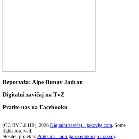
Reportaža: Alpe Dunav Jadran
Digitalni zavičaj na TvZ
Pratite nas na Facebooku
(CC BY 3.0 HR); 2026
Digitalni zavičaj – jakovlje.com
. Some
WordPress booking calendar
rights reserved.
Nositelj projekta:
Proksima - udruga za edukaciju i razvoj
.