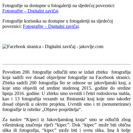
Fotografije su dostupne u fotogaleriji na sljedećoj poveznici:
Fotografije – Digitalni zavičaj
.
Fotografije korisnika su dostupne u fotogaleriji na sljedećoj
poveznici:
Fotografije – Digitalni zavičaj
.
Povodom 200. fotografije odlučili smo se izdati zbirku fotografija
koja sadrži sve dosad objavljene fotografije na Facebook stranici.
Zbirka sadrži 200 fotografija što se odnose uz jakovljanski kraj, a
koje smo objavili od sredine studenog 2015. godine do sredine
lipnja 2016. godine. U zbirku smo uvrstili i četiri rodoslovna stabla,
kao i 13 fotografija vezanih uz Bistranski kraj koje smo također
dosad objavili u okviru projekta. Uvrstili smo i tri (nenumerirane)
fotografije iz rubrike „Objave posjetitelja“.
Za naslov “Kipeci iz Jakovljanskog kraja” smo se odlučili zbog
višestrukog značenja riječi “kipec”. Dok “kipec” može biti obična
slika ili fotografija, “kipec” može biti i sveta slika. Ima li bolje