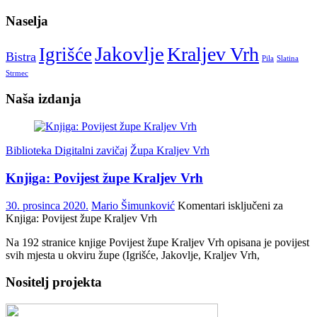
Naselja
Jakovlje
Kraljev Vrh
Igrišće
Bistra
Pila
Slatina
Strmec
Naša izdanja
Biblioteka Digitalni zavičaj
Župa Kraljev Vrh
Knjiga: Povijest župe Kraljev Vrh
30. prosinca 2020.
Mario Šimunković
Komentari isključeni
za
Knjiga: Povijest župe Kraljev Vrh
Na 192 stranice knjige Povijest župe Kraljev Vrh opisana je povijest
svih mjesta u okviru župe (Igrišće, Jakovlje, Kraljev Vrh,
Nositelj projekta