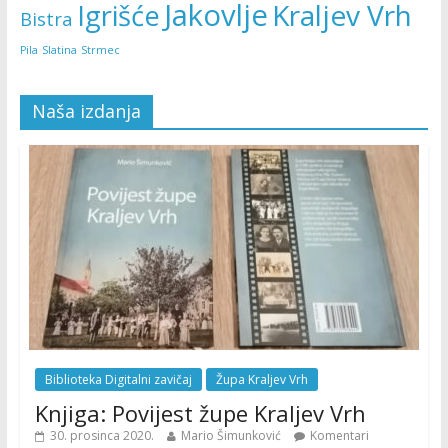
Jakovlje
Kraljev Vrh
Igrišće
Bistra
Pila
Slatina
Strmec
Naša izdanja
Biblioteka Digitalni zavičaj
Župa Kraljev Vrh
Knjiga: Povijest župe Kraljev Vrh
30. prosinca 2020.
Mario Šimunković
Komentari