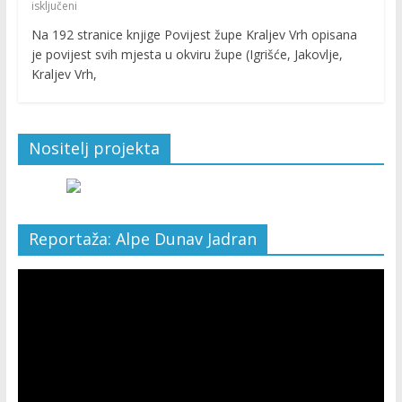
isključeni
Na 192 stranice knjige Povijest župe Kraljev Vrh opisana
je povijest svih mjesta u okviru župe (Igrišće, Jakovlje,
Kraljev Vrh,
Nositelj projekta
Reportaža: Alpe Dunav Jadran