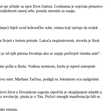
 od nje učinile su njen život čudom. Godinama je osjećala prisustvo
osljednosti samoj sebi, postala sinonim za snagu.
edajući bijeli svod bolesničke sobe, onima koji vjeruju da uvijek
živjeti s bolom prirode. Lakoća inspirativnosti, stvorila je širok
 od njih pitoma životinja ako se uspije preživjeti vlastita smrt”.
ne pošla u školu. Vođena nemirom, žurila je ispred ustreptale
evu smrt. Mještani Tarčina, podigli su Jeleninom ocu nadgrobni
. Novi život u Hrvatskom zagorju otpočela je okupljanjem mladih u
 revolucije, pisala je o Titu. Počeci mnogih manifestacija bili su
dio emisija.