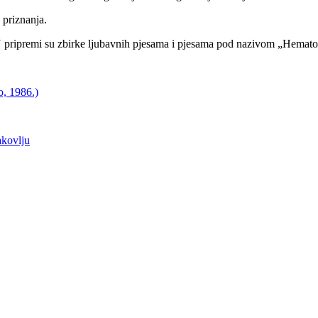
 priznanja.
 U pripremi su zbirke ljubavnih pjesama i pjesama pod nazivom „Hematol
o, 1986.)
akovlju