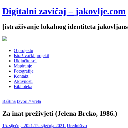
Digitalni zavičaj – jakovlje.com
[istraživanje lokalnog identiteta jakovljan
O projektu
Istraživački projekti
Uključite se!
Mapiranje
Fotografije
Kontakt
Aktivnosti
Biblioteka
Baština
Izvori // vrela
Za inat preživjeti (Jelena Brcko, 1986.)
15. siječnja 2021.
15. siječnja 2021.
Uredništvo