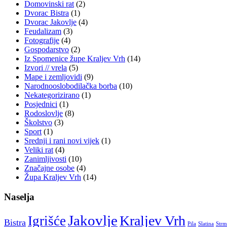
Domovinski rat
(2)
Dvorac Bistra
(1)
Dvorac Jakovlje
(4)
Feudalizam
(3)
Fotografije
(4)
Gospodarstvo
(2)
Iz Spomenice župe Kraljev Vrh
(14)
Izvori // vrela
(5)
Mape i zemljovidi
(9)
Narodnooslobodilačka borba
(10)
Nekategorizirano
(1)
Posjednici
(1)
Rodoslovlje
(8)
Školstvo
(3)
Sport
(1)
Srednji i rani novi vijek
(1)
Veliki rat
(4)
Zanimljivosti
(10)
Značajne osobe
(4)
Župa Kraljev Vrh
(14)
Naselja
Jakovlje
Kraljev Vrh
Igrišće
Bistra
Pila
Slatina
Strm