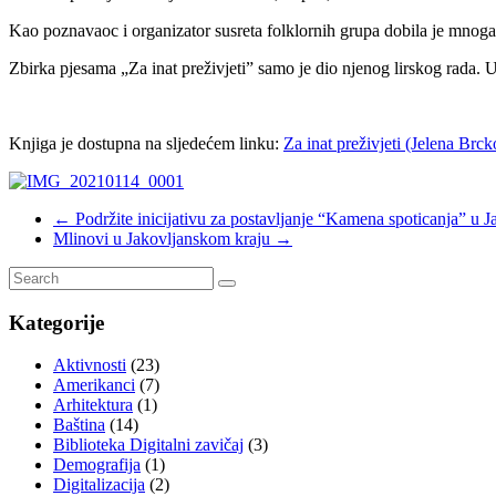
Kao poznavaoc i organizator susreta folklornih grupa dobila je mnoga
Zbirka pjesama „Za inat preživjeti” samo je dio njenog lirskog rada.
Knjiga je dostupna na sljedećem linku:
Za inat preživjeti (Jelena Brck
←
Podržite inicijativu za postavljanje “Kamena spoticanja” u J
Mlinovi u Jakovljanskom kraju
→
Kategorije
Aktivnosti
(23)
Amerikanci
(7)
Arhitektura
(1)
Baština
(14)
Biblioteka Digitalni zavičaj
(3)
Demografija
(1)
Digitalizacija
(2)