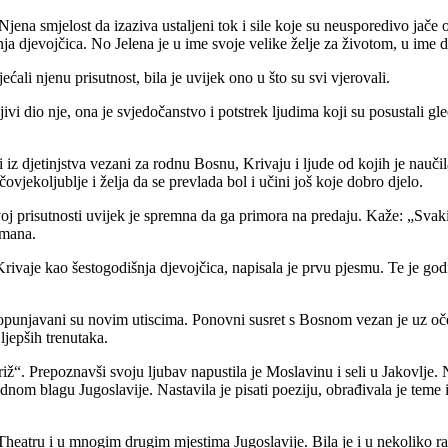
Njena smjelost da izaziva ustaljeni tok i sile koje su neusporedivo jače
ja djevojčica. No Jelena je u ime svoje velike želje za životom, u ime d
jećali njenu prisutnost, bila je uvijek ono u što su svi vjerovali.
ivi dio nje, ona je svjedočanstvo i potstrek ljudima koji su posustali gl
iz djetinjstva vezani za rodnu Bosnu, Krivaju i ljude od kojih je naučila 
ovjekoljublje i želja da se prevlada bol i učini još koje dobro djelo.
 prisutnosti uvijek je spremna da ga primora na predaju. Kaže: „Svaki je
umana.
vaje kao šestogodišnja djevojčica, napisala je prvu pjesmu. Te je godi
dopunjavani su novim utiscima. Ponovni susret s Bosnom vezan je uz oč
ljepših trenutaka.
iž“. Prepoznavši svoju ljubav napustila je Moslavinu i seli u Jakovlje
om blagu Jugoslavije. Nastavila je pisati poeziju, obrađivala je teme iz
eatru i u mnogim drugim mjestima Jugoslavije. Bila je i u nekoliko ra