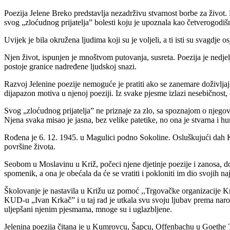
Poezija Jelene Breko predstavlja nezadrživu stvarnost borbe za život. 
svog „zloćudnog prijatelja” bolesti koju je upoznala kao četverogodišn
Uvijek je bila okružena ljudima koji su je voljeli, a ti isti su svagdje os
Njen život, ispunjen je mnoštvom putovanja, susreta. Poezija je nedjelj
postoje granice nadređene ljudskoj snazi.
Razvoj Jelenine poezije nemoguće je pratiti ako se zanemare doživljaji 
dijapazon motiva u njenoj poeziji. Iz svake pjesme izlazi nesebičnost, č
Svog „zloćudnog prijatelja” ne priznaje za zlo, sa spoznajom o njegovoj
Njena svaka misao je jasna, bez velike patetike, no ona je stvarna i h
Rođena je 6. 12. 1945. u Magulici podno Sokoline. Osluškujući dah Kri
površine života.
Seobom u Moslavinu u Križ, počeci njene djetinje poezije i zanosa, 
spomenik, a ona je obećala da će se vratiti i pokloniti im dio svojih naj
Školovanje je nastavila u Križu uz pomoć ,,Trgovačke organizacije Kr
KUD-u „Ivan Krkač” i u taj rad je utkala svu svoju ljubav prema narodn
uljepšani njenim pjesmama, mnoge su i uglazbljene.
Jelenina poezija čitana je u Kumrovcu, Šapcu, Offenbachu u Goethe Th