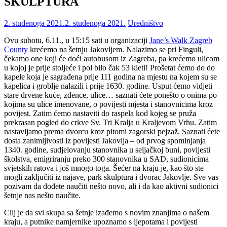
SKULPTURA
2. studenoga 2021.
2. studenoga 2021.
Uredništvo
Ovu subotu, 6.11., u 15:15 sati u organizaciji
Jane’s Walk Zagreb
County
krećemo na šetnju Jakovljem. Nalazimo se pri Finguli,
čekamo one koji će doći autobusom iz Zagreba, pa krećemo ulicom
u kojoj je prije stoljeće i pol bilo čak 53 kleti! Prošetat ćemo do do
kapele koja je sagrađena prije 111 godina na mjestu na kojem su se
kapelica i groblje nalazili i prije 1630. godine. Usput ćemo vidjeti
stare drvene kuće, zdence, ulice… saznati ćete ponešto o onima po
kojima su ulice imenovane, o povijesti mjesta i stanovnicima kroz
povijest. Zatim ćemo nastaviti do raspela kod kojeg se pruža
prekrasan pogled do crkve Sv. Tri Kralja u Kraljevom Vrhu. Zatim
nastavljamo prema dvorcu kroz pitomi zagorski pejzaž. Saznati ćete
dosta zanimljivosti iz povijesti Jakovlja – od prvog spominjanja
1340. godine, sudjelovanju stanovnika u seljačkoj buni, povijesti
školstva, emigriranju preko 300 stanovnika u SAD, sudionicima
svjetskih ratova i još mnogo toga. Šećer na kraju je, kao što ste
mogli zaključiti iz najave, park skulptura i dvorac Jakovlje. Sve vas
pozivam da dođete naučiti nešto novo, ali i da kao aktivni sudionici
šetnje nas nešto naučite.
Cilj je da svi skupa sa šetnje izađemo s novim znanjima o našem
kraju, a putnike namjernike upoznamo s ljepotama i povijesti