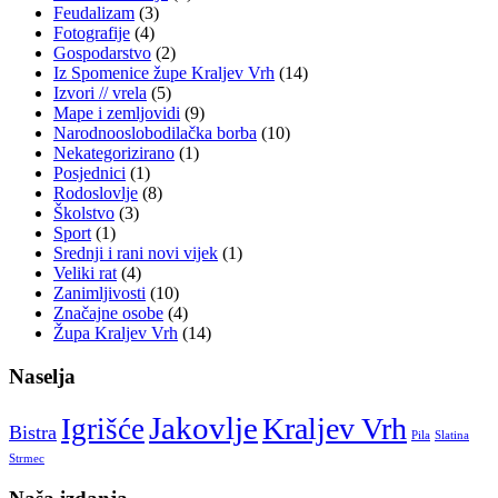
Feudalizam
(3)
Fotografije
(4)
Gospodarstvo
(2)
Iz Spomenice župe Kraljev Vrh
(14)
Izvori // vrela
(5)
Mape i zemljovidi
(9)
Narodnooslobodilačka borba
(10)
Nekategorizirano
(1)
Posjednici
(1)
Rodoslovlje
(8)
Školstvo
(3)
Sport
(1)
Srednji i rani novi vijek
(1)
Veliki rat
(4)
Zanimljivosti
(10)
Značajne osobe
(4)
Župa Kraljev Vrh
(14)
Naselja
Jakovlje
Kraljev Vrh
Igrišće
Bistra
Pila
Slatina
Strmec