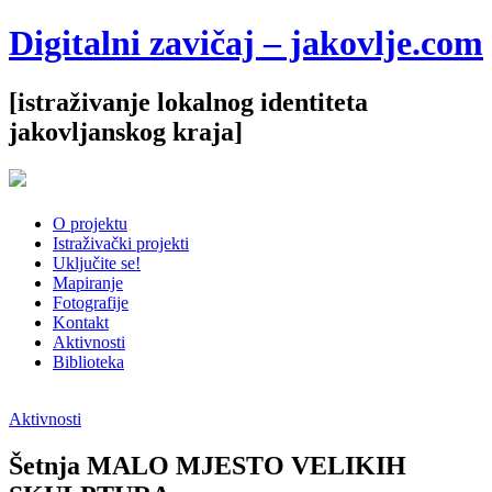
Digitalni zavičaj – jakovlje.com
[istraživanje lokalnog identiteta
jakovljanskog kraja]
O projektu
Istraživački projekti
Uključite se!
Mapiranje
Fotografije
Kontakt
Aktivnosti
Biblioteka
Aktivnosti
Šetnja MALO MJESTO VELIKIH