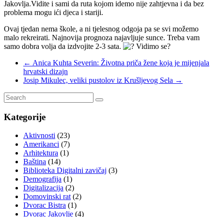
Jakovlja.Vidite i sami da ruta kojom idemo nije zahtjevna i da bez
problema mogu ići djeca i stariji.
Ovaj tjedan nema škole, a ni tjelesnog odgoja pa se svi možemo
malo rekreirati. Najnovija prognoza najavljuje sunce. Treba vam
samo dobra volja da izdvojite 2-3 sata.
Vidimo se?
←
Anica Kuhta Severin: Životna priča žene koja je mijenjala
hrvatski dizajn
Josip Mikulec, veliki pustolov iz Krušljevog Sela
→
Kategorije
Aktivnosti
(23)
Amerikanci
(7)
Arhitektura
(1)
Baština
(14)
Biblioteka Digitalni zavičaj
(3)
Demografija
(1)
Digitalizacija
(2)
Domovinski rat
(2)
Dvorac Bistra
(1)
Dvorac Jakovlje
(4)