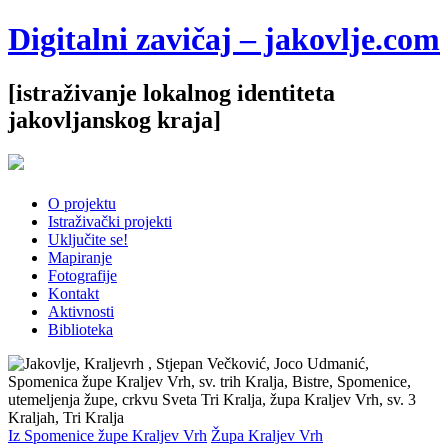
Digitalni zavičaj – jakovlje.com
[istraživanje lokalnog identiteta
jakovljanskog kraja]
O projektu
Istraživački projekti
Uključite se!
Mapiranje
Fotografije
Kontakt
Aktivnosti
Biblioteka
Iz Spomenice župe Kraljev Vrh
Župa Kraljev Vrh