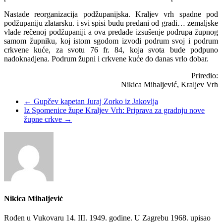
Nastade reorganizacija podžupanijska. Kraljev vrh spadne pod
podžupaniju zlatarsku. i svi spisi budu predani od gradi… zemaljske
vlade rečenoj podžupaniji a ova predade izsušenje podrupa župnog
samom župniku, koj istom sgodom izvodi podrum svoj i podrum
crkvene kuće, za svotu 76 fr. 84, koja svota bude podpuno
nadoknadjena. Podrum župni i crkvene kuće do danas vrlo dobar.
Priredio:
Nikica Mihaljević, Kraljev Vrh
←
Gupčev kapetan Juraj Zorko iz Jakovlja
Iz Spomenice župe Kraljev Vrh: Priprava za gradnju nove
župne crkve
→
Nikica Mihaljević
Rođen u Vukovaru 14. III. 1949. godine. U Zagrebu 1968. upisao