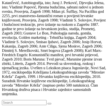
Katančević, Autobiografija, isto; Juraj J. Perković, Djevojka Jelena,
isto; Vladimir Popović, Pjesma budućima, sabrani radovi u jednom
svesku, Prosvjeta, Zagreb 1998; Milan pl. Šufflay, Na Pacifiku god
2255, prvi znanstveno-fantastični roman u povijesti hrvatske
književnosti, Prosvjeta, Zagreb 1998; Vladimir S. Solovjov, Povijest
i budućnost teokracije, prvo izdanje na ruskom u Zagrebu 1887.
godine te prvo izdanje na hrvatskom jeziku, studija, Prometej,
Zagreb 2003; Gustave Le Bon, Psihologija naroda, gomila,
revolucija, Golden marketing - Tehnička knjiga, Zagreb 2004;
Vladimir S. Solovjov, Smisao ljubavi, Zagreb 2006; Josip Horvat,
Kakanija, Zagreb 2006; Ante Ciliga, Sjena Moskve, Zagreb 2006;
Dimitrij S. Merežkovski, Smrt bogova (Zagreb 2008); Karl Marx-
Friedrich Engels: Komunistički manifest, prvi hrvatski prijevod,
Zagreb 2010; Boris Maruna: Tvrd pjevač, Marunine pjesme izvan
zbirki, Litteris, Zagreb 2014. Prevodi sa slovenskog, ruskog i
njemačkog jezika. Uvršten u Leksikon pisaca Jugoslavije, Novi Sad,
1972, enciklopediju Krležijana Leksikografskoga zavoda "Miroslav
Krleža" Zagreb, 1999. i Hrvatsku književnu enciklopediju, 2010.
Suradnik Hrvatske književne enciklopedije, Leksikografskog
zavoda "Miroslav Krleža" (napisao preko 500 natuknica). Član
Hrvatskog društva pisaca i Hrvatske zajednice samostalnih
umjetnika.