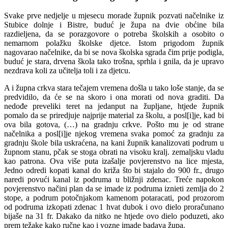
Svake prve nedjelje u mjesecu morade župnik pozvati načelnike iz
Stubice dolnje i Bistre, buduć je župa na dvie obćine bila
razdieljena, da se porazgovore o potreba školskih a osobito o
nemarnom polažku školske djetce. Istom prigodom župnik
nagovarao načelnike, da bi se nova školska sgrada čim prije podigla,
buduć je stara, drvena škola tako trošna, sprhla i gnila, da je upravo
nezdrava koli za učitelja toli i za djetcu.
A i župna crkva stara tečajem vremena došla u tako loše stanje, da se
predvidilo, da će se na skoro i ona morati od nova graditi. Da
nedođe preveliki teret na jedanput na župljane, htjede župnik
pomalo da se priredjuje najprije material za školu, a posl[i]je, kad bi
ova bila gotova, (…) na gradnju crkve. Pošto mu je od strane
načelnika a posl[i]je njekog vremena svaka pomoć za gradnju za
gradnju škole bila uskraćena, na kani župnik kanalizovati podrum u
župnom stanu, pčak se stoga obrati na visoku kralj. zemaljsku vladu
kao patrona. Ova više puta izašalje povjerenstvo na lice mjesta,
Jedno odredi kopati kanal do križa što bi stajalo do 900 fr., drugo
naredi povući kanal iz podruma u bližnji zdenac. Treće napokon
povjerenstvo načini plan da se imade iz podruma iznieti zemlja do 2
stope, a podrum potočnjakom kamenom potaracati, pod prozorom
od podruma izkopati zdenac 1 hvat dubok i ovo dielo proračunano
bijaše na 31 fr. Dakako da nitko ne htjede ovo dielo poduzeti, ako
prem težake kako ručne kao i vozne imade badava župa.