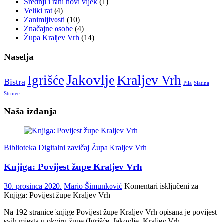
Srednji i rani novi vijek
(1)
Veliki rat
(4)
Zanimljivosti
(10)
Značajne osobe
(4)
Župa Kraljev Vrh
(14)
Naselja
Jakovlje
Kraljev Vrh
Igrišće
Bistra
Pila
Slatina
Strmec
Naša izdanja
Biblioteka Digitalni zavičaj
Župa Kraljev Vrh
Knjiga: Povijest župe Kraljev Vrh
30. prosinca 2020.
Mario Šimunković
Komentari isključeni
za
Knjiga: Povijest župe Kraljev Vrh
Na 192 stranice knjige Povijest župe Kraljev Vrh opisana je povijest
svih mjesta u okviru župe (Igrišće, Jakovlje, Kraljev Vrh,