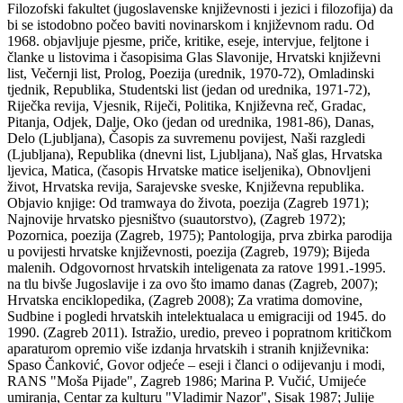
Filozofski fakultet (jugoslavenske književnosti i jezici i filozofija) da
bi se istodobno počeo baviti novinarskom i književnom radu. Od
1968. objavljuje pjesme, priče, kritike, eseje, intervjue, feljtone i
članke u listovima i časopisima Glas Slavonije, Hrvatski književni
list, Večernji list, Prolog, Poezija (urednik, 1970-72), Omladinski
tjednik, Republika, Studentski list (jedan od urednika, 1971-72),
Riječka revija, Vjesnik, Riječi, Politika, Književna reč, Gradac,
Pitanja, Odjek, Dalje, Oko (jedan od urednika, 1981-86), Danas,
Delo (Ljubljana), Časopis za suvremenu povijest, Naši razgledi
(Ljubljana), Republika (dnevni list, Ljubljana), Naš glas, Hrvatska
ljevica, Matica, (časopis Hrvatske matice iseljenika), Obnovljeni
život, Hrvatska revija, Sarajevske sveske, Književna republika.
Objavio knjige: Od tramwaya do života, poezija (Zagreb 1971);
Najnovije hrvatsko pjesništvo (suautorstvo), (Zagreb 1972);
Pozornica, poezija (Zagreb, 1975); Pantologija, prva zbirka parodija
u povijesti hrvatske književnosti, poezija (Zagreb, 1979); Bijeda
malenih. Odgovornost hrvatskih inteligenata za ratove 1991.-1995.
na tlu bivše Jugoslavije i za ovo što imamo danas (Zagreb, 2007);
Hrvatska enciklopedika, (Zagreb 2008); Za vratima domovine,
Sudbine i pogledi hrvatskih intelektualaca u emigraciji od 1945. do
1990. (Zagreb 2011). Istražio, uredio, preveo i popratnom kritičkom
aparaturom opremio više izdanja hrvatskih i stranih književnika:
Spaso Čanković, Govor odjeće – eseji i članci o odijevanju i modi,
RANS "Moša Pijade", Zagreb 1986; Marina P. Vučić, Umijeće
umiranja, Centar za kulturu "Vladimir Nazor", Sisak 1987; Julije