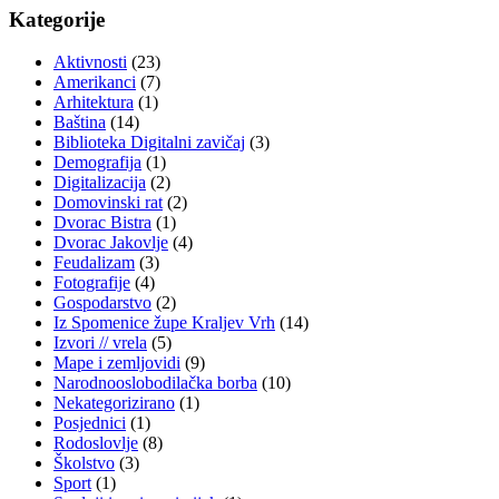
Kategorije
Aktivnosti
(23)
Amerikanci
(7)
Arhitektura
(1)
Baština
(14)
Biblioteka Digitalni zavičaj
(3)
Demografija
(1)
Digitalizacija
(2)
Domovinski rat
(2)
Dvorac Bistra
(1)
Dvorac Jakovlje
(4)
Feudalizam
(3)
Fotografije
(4)
Gospodarstvo
(2)
Iz Spomenice župe Kraljev Vrh
(14)
Izvori // vrela
(5)
Mape i zemljovidi
(9)
Narodnooslobodilačka borba
(10)
Nekategorizirano
(1)
Posjednici
(1)
Rodoslovlje
(8)
Školstvo
(3)
Sport
(1)