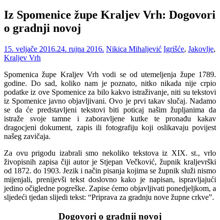
Iz Spomenice župe Kraljev Vrh: Dogovori
o gradnji novoj
15. veljače 2016.
24. rujna 2016.
Nikica Mihaljević
Igrišće
,
Jakovlje
,
Kraljev Vrh
Spomenica župe Kraljev Vrh vodi se od utemeljenja župe 1789.
godine. Do sad, koliko nam je poznato, nitko nikada nije crpio
podatke iz ove Spomenice za bilo kakvo istraživanje, niti su tekstovi
iz Spomenice javno objavljivani. Ovo je prvi takav slučaj. Nadamo
se da će predstavljeni tekstovi biti poticaj našim župljanima da
istraže svoje tamne i zaboravljene kutke te pronađu kakav
dragocjeni dokument, zapis ili fotografiju koji oslikavaju povijest
našeg zavičaja.
Za ovu prigodu izabrali smo nekoliko tekstova iz XIX. st., vrlo
živopisnih zapisa čiji autor je Stjepan Večković, župnik kraljevrški
od 1872. do 1903. Jezik i način pisanja kojima se župnik služi nismo
mijenjali, prenijevši tekst doslovno kako je napisan, ispravljajući
jedino očigledne pogreške. Zapise ćemo objavljivati ponedjeljkom, a
sljedeći tjedan slijedi tekst: “Priprava za gradnju nove župne crkve”.
Dogovori o gradnji novoj