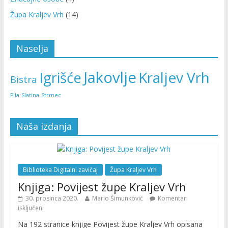
Župa Kraljev Vrh
(14)
Naselja
Jakovlje
Kraljev Vrh
Igrišće
Bistra
Pila
Slatina
Strmec
Naša izdanja
Biblioteka Digitalni zavičaj
Župa Kraljev Vrh
Knjiga: Povijest župe Kraljev Vrh
30. prosinca 2020.
Mario Šimunković
Komentari
isključeni
Na 192 stranice knjige Povijest župe Kraljev Vrh opisana