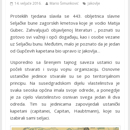
14. veljače 2016.
Mario Šimunković
Jakovlje
Proteklih tjedana slavila se 443. obljetnica slavne
Seljačke bune zagorskih kmetova koje je vodio Matija
Gubec. Zahvaljujući objavljenoj literaturi , poznati su
gotovo svi važniji i opći događaju, kao i osobe vezane
uz Seljačku bunu. Međutim, malo je poznato da je jedan
od Gupčevih kapetana bio upravo iz Jakovlja…
Usporedno sa širenjem tajnog saveza ustanici su
počeli stvarati i svoju vojnu organizaciju. Osnovne
ustaničke jedinice stvarale su se po teritorijalnom
principu. Na susedgradskom dijelu vlastelinstva je
svaka seoska općina imala svoje odrede, a ponegdje
je za cijelo vlastelinstvo osnivan svega jedan ili dva
odreda. Tim su jedinicama zapovijedali ustanički
kapetani (capitanei, Capitan, Haubtmann), koje su
izabirali sami seljaci.