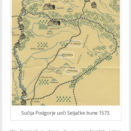
Sučija Podgorje uoči Seljačke bune 1573.