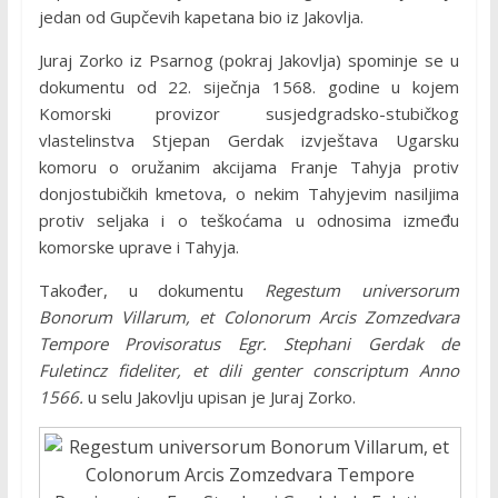
jedan od Gupčevih kapetana bio iz Jakovlja.
Juraj Zorko iz Psarnog (pokraj Jakovlja) spominje se u
dokumentu od 22. siječnja 1568. godine u kojem
Komorski provizor susjedgradsko-stubičkog
vlastelinstva Stjepan Gerdak izvještava Ugarsku
komoru o oružanim akcijama Franje Tahyja protiv
donjostubičkih kmetova, o nekim Tahyjevim nasiljima
protiv seljaka i o teškoćama u odnosima između
komorske uprave i Tahyja.
Također, u dokumentu
Regestum universorum
Bonorum Villarum, et Colonorum Arcis Zomzedvara
Tempore Provisoratus Egr. Stephani Gerdak de
Fuletincz fideliter, et dili genter conscriptum Anno
1566.
u selu Jakovlju upisan je Juraj Zorko.