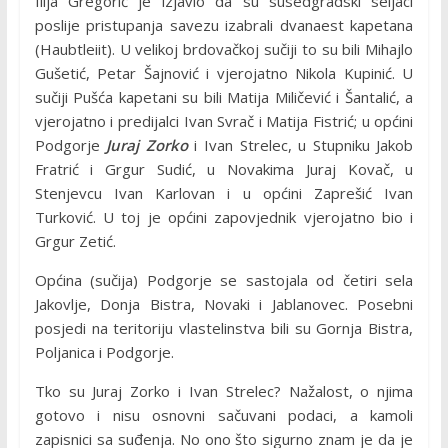
Ilija Gregorić je izjavio da su susedgradski seljaci
poslije pristupanja savezu izabrali dvanaest kapetana
(Haubtleiit). U velikoj brdovačkoj sučiji to su bili Mihajlo
Gušetić, Petar Šajnović i vjerojatno Nikola Kupinić. U
sučiji Pušća kapetani su bili Matija Miličević i Šantalić, a
vjerojatno i predijalci Ivan Svrač i Matija Fistrić; u općini
Podgorje
Juraj Zorko
i Ivan Strelec, u Stupniku Jakob
Fratrić i Grgur Sudić, u Novakima Juraj Kovač, u
Stenjevcu Ivan Karlovan i u općini Zaprešić Ivan
Turković. U toj je općini zapovjednik vjerojatno bio i
Grgur Zetić.
Općina (sučija) Podgorje se sastojala od četiri sela
Jakovlje, Donja Bistra, Novaki i Jablanovec. Posebni
posjedi na teritoriju vlastelinstva bili su Gornja Bistra,
Poljanica i Podgorje.
Tko su Juraj Zorko i Ivan Strelec? Nažalost, o njima
gotovo i nisu osnovni sačuvani podaci, a kamoli
zapisnici sa suđenja. No ono što sigurno znam je da je