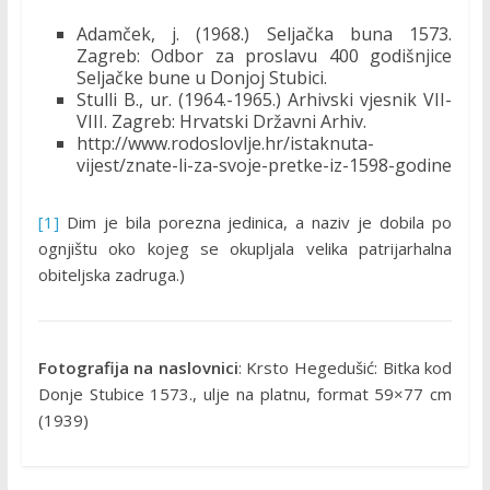
Adamček, j. (1968.) Seljačka buna 1573.
Zagreb: Odbor za proslavu 400 godišnjice
Seljačke bune u Donjoj Stubici.
Stulli B., ur. (1964.-1965.) Arhivski vjesnik VII-
VIII. Zagreb: Hrvatski Državni Arhiv.
http://www.rodoslovlje.hr/istaknuta-
vijest/znate-li-za-svoje-pretke-iz-1598-godine
[1]
Dim je bila porezna jedinica, a naziv je dobila po
ognjištu oko kojeg se okupljala velika patrijarhalna
obiteljska zadruga.)
Fotografija na naslovnici
: Krsto Hegedušić: Bitka kod
Donje Stubice 1573., ulje na platnu, format 59×77 cm
(1939)