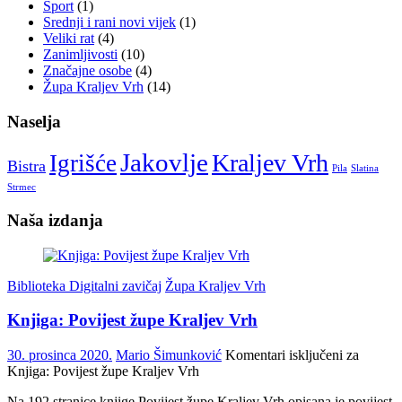
Sport
(1)
Srednji i rani novi vijek
(1)
Veliki rat
(4)
Zanimljivosti
(10)
Značajne osobe
(4)
Župa Kraljev Vrh
(14)
Naselja
Jakovlje
Kraljev Vrh
Igrišće
Bistra
Pila
Slatina
Strmec
Naša izdanja
Biblioteka Digitalni zavičaj
Župa Kraljev Vrh
Knjiga: Povijest župe Kraljev Vrh
30. prosinca 2020.
Mario Šimunković
Komentari isključeni
za
Knjiga: Povijest župe Kraljev Vrh
Na 192 stranice knjige Povijest župe Kraljev Vrh opisana je povijest