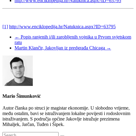
http://www.enciklopedija.hr/Natuknica.aspx?ID=63795
[1]
http://www.enciklopedija.hr/Natuknica.aspx?ID=63795
←
Popis ranjenih i/ili zarobljenih vojnika u Prvom svjetskom
ratu
Martin Klančir, Jakovljan iz predgrađa Chicaga
→
Mario Šimunković
Autor članka po struci je magistar ekonomije. U slobodno vrijeme,
među ostalim, bavi se istraživanjem lokalne povijesti i rodoslovnim
istraživanjem. S područja općine Jakovlje istražuje prezimena
Mihaljek, Jarčan, Tuđen i Šipek.