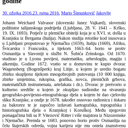
godine
30. ožujka 2016.
23. rujna 2016.
Mario Šimunković
Jakovlje
Johann Weichard Valvasor (slovenski Janez Vajkard), slovenski
polihistor talijanskoga podrijetla (Ljubljana, 28. V. 1641 – Krško,
19. IX. 1693). Potječe iz plemićke obitelji koja je u XVI. st. došla u
Kranjsku iz Bergama (Italija). Nakon studija retorike kod isusovaca
u Ljubljani proputovao je Njemačku (1659), Italiju (1669), Afriku,
Švicarsku i Francusku, a tijekom 1663–64. borio se protiv
Osmanlija u Slavoniji u službi N. Šubića Zrinskoga. Od 1670.
studirao je u Lyonu povijest, matematiku, arheologiju, magiju i
alkemiju. Godine 1672. vratio se u domovinu te kupio dvorac
Wagensberg (Bogenšperk) kraj Litije, u kojem je uredio bogatu
zbirku skupljenu tijekom mnogobrojnih putovanja (10 000 knjiga,
zbirke umjetnina, rukopisa, grafika, novca, plemićkih grbova,
matematičkih instrumenata, artefakata i dr.). Dvorac je pretvorio u
kulturno središte u kojem je okupljao sudionike na stvaranju
geografsko-povijesno-etnografskoga djela u kojem bi dao cjelovitu
sliku Kranjske, a ondje je 1678. također osnovao radionicu i tiskaru
za bakrorez te je započeo izdavati kartografska, topografska i
historiografska djela o Kranjskoj i Koruškoj. Među njegovim
pomagačima bili su P. Vitezović Ritter i više majstora iz Nizozemske
i Njemačke. Premda se 1683. ponovno borio protiv Osmanlija na
čelu štajerskih odreda, vojna karijera nije mu omela znanstvenu