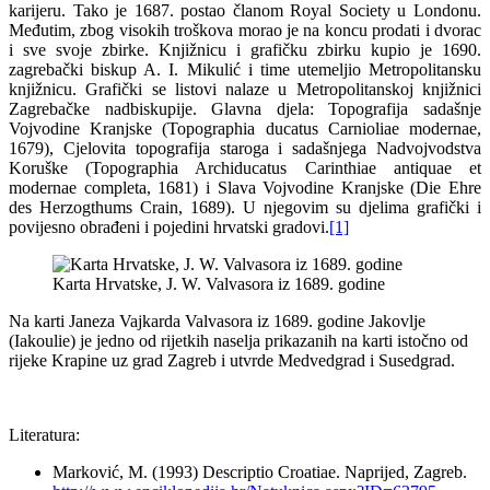
karijeru. Tako je 1687. postao članom Royal Society u Londonu.
Međutim, zbog visokih troškova morao je na koncu prodati i dvorac
i sve svoje zbirke. Knjižnicu i grafičku zbirku kupio je 1690.
zagrebački biskup A. I. Mikulić i time utemeljio Metropolitansku
knjižnicu. Grafički se listovi nalaze u Metropolitanskoj knjižnici
Zagrebačke nadbiskupije. Glavna djela: Topografija sadašnje
Vojvodine Kranjske (Topographia ducatus Carnioliae modernae,
1679), Cjelovita topografija staroga i sadašnjega Nadvojvodstva
Koruške (Topographia Archiducatus Carinthiae antiquae et
modernae completa, 1681) i Slava Vojvodine Kranjske (Die Ehre
des Herzogthums Crain, 1689). U njegovim su djelima grafički i
povijesno obrađeni i pojedini hrvatski gradovi.
[1]
Karta Hrvatske, J. W. Valvasora iz 1689. godine
Na karti Janeza Vajkarda Valvasora iz 1689. godine Jakovlje
(Iakoulie) je jedno od rijetkih naselja prikazanih na karti istočno od
rijeke Krapine uz grad Zagreb i utvrde Medvedgrad i Susedgrad.
Literatura:
Marković, M. (1993) Descriptio Croatiae. Naprijed, Zagreb.