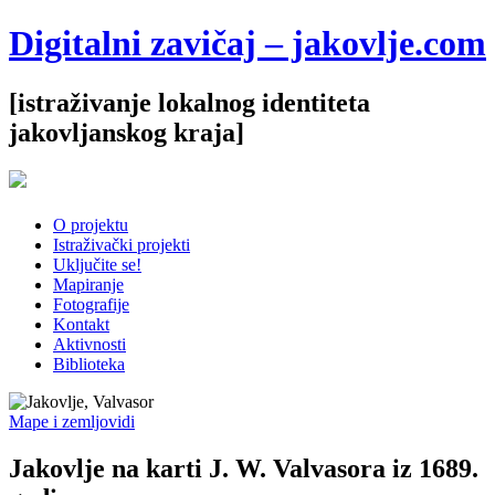
Digitalni zavičaj – jakovlje.com
[istraživanje lokalnog identiteta
jakovljanskog kraja]
O projektu
Istraživački projekti
Uključite se!
Mapiranje
Fotografije
Kontakt
Aktivnosti
Biblioteka
Mape i zemljovidi
Jakovlje na karti J. W. Valvasora iz 1689.