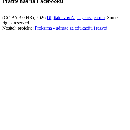
Pratite nas na Facebooku
(CC BY 3.0 HR); 2026
Digitalni zavičaj – jakovlje.com
. Some
WordPress booking calendar
rights reserved.
Nositelj projekta:
Proksima - udruga za edukaciju i razvoj
.