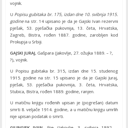
vojnik.
U
Popisu gubitaka br. 175, izdan dne 10. svibnja 1915.
godine
na str. 14 upisano je da je Gajski Ivan rezervni
pješak, 53. pješačka pukovnija, 13. četa, Hrvatska,
Zagreb, Bistra, rođen 1887. godine, zarobljen kod
Prokupja u Srbiji.
GAJSKI JURAJ
, Gašpara (Jakovlje, 27. ožujka 1889. – ?,
?), vojnik.
U Popisu gubitaka br. 315, izdan dne 15. studenog
1915. godine na str. 15 upisano je da je Gajski Juraj,
pješak, 53. pješačka pukovnija, 3. četa, Hrvatska,
Stubica, Bistra, rođen 1889. godine, ranjen.
U matičnu knjigu rođenih upisan je (pogrešan) datum
smrti 8. veljače 1914. godine, a u matičnu knjigu umrlih
nije upisan podatak o smrti.
GJUNGJEK IVAN
, Ilije (Jakovlje, 3. svibnja 1892. –