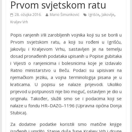
Prvom svjetskom ratu
,
,
28. ožujka 2016.
Mario Šimunković
Igrišće
Jakovlje
Kraljev Vrh
Popis ranjenih i/ili zarobljenih vojnika koji su se borili u
Prvom svjetskom ratu, a koji su rođeni u Igrišću,
Jakovlju i Kraljevom Vrhu, sastavljen je na temelju
dosad pronađenih podataka upisanih u Popise gubitaka
i Vijesti o ranjenicima i bolesnicima koje je izdavalo
Ratno ministarstvo u Beču. Podaci su upisivani na
njemačkom jeziku, a vojna terminologija pisana je u
kraticama. U popisu se nalaze prijevodi. Ukoliko
prijevod u potpunosti nije bio moguć, ostavljen je dio u
originalu. Također, služili smo se i podacima koji se
nalaze u fondu HR–DAZG–1196 (Upravna općina Donja
Stubica).
Za dodatne podatke koristili smo matične knjige
(rođenih i umrlih), Stanje duša župe Kraljev Vrh i druge