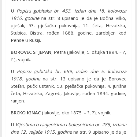
U
Popisu gubitaka br. 453, izdan dne 18. kolovoza
1916. godine
na str. 8 upisano je da je Bočina Vilko,
pješak, 53. pješačka pukovnija, 11. četa, Hrvatska,
Stubica, Bistra, rođen 1888. godine, zarobljen kod
Pense u Rusiji.
BOROVEC STJEPAN
, Petra (Jakovlje, 5. ožujka 1894. – ?,
? ), vojnik.
U
Popisu gubitaka br. 689, izdan dne 5. kolovoza
1918. godine
na str. 13 upisano je da je Borovec
Stefan, pučki ustanik, 53. pješačka pukovnija, 4. jurišna
četa, Hrvatska, Zagreb, Jakovlje, rođen 1894. godine,
ranjen.
BRCKO IGNAC
(Jakovlje, oko 1875. – ?, ?), vojnik.
U
Vijestima o ranjenicima i bolesnicima br. 285, izdana
dne 12. veljače 1915. godine
na str. 9 upisano je da je