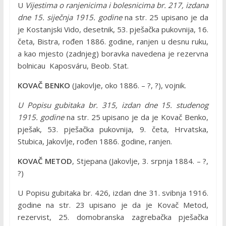
U
Vijestima o ranjenicima i bolesnicima br. 217, izdana
dne 15. siječnja 1915. godine
na str. 25 upisano je da
je Kostanjski Vido, desetnik, 53. pješačka pukovnija, 16.
četa, Bistra, rođen 1886. godine, ranjen u desnu ruku,
a kao mjesto (zadnjeg) boravka navedena je rezervna
bolnicau Kaposváru, Beob. Stat.
KOVAČ BENKO
(Jakovlje, oko 1886. – ?, ?), vojnik.
U Popisu gubitaka br. 315, izdan dne 15. studenog
1915. godine
na str. 25 upisano je da je Kovač Benko,
pješak, 53. pješačka pukovnija, 9. četa, Hrvatska,
Stubica, Jakovlje, rođen 1886. godine, ranjen.
KOVAČ METOD
, Stjepana (Jakovlje, 3. srpnja 1884. – ?,
?)
U Popisu gubitaka br. 426, izdan dne 31. svibnja 1916.
godine na str. 23 upisano je da je Kovač Metod,
rezervist, 25. domobranska zagrebačka pješačka