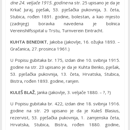
dne 24. veljače 1915. godine
na str. 25 upisano je da je
Krkač Juraj, pješak, 53. pješačka pukovnija, 3. četa,
Stubica, rođen 1891. godine, bolestan, a kao mjesto
(zadnjeg) boravka navedena je bolnica
Vereinshilfsspital u Trstu, Turnverein Eintracht.
KUHTA BENEDIKT
, Jakoba (Jakovlje, 16. ožujka 1893. –
Gračanica, 27. prosinca 1961.)
U Popisu gubitaka br. 175, izdan dne 10. svibnja 1915.
godine na str. 23 upisano je da je Kuhta Benko, pješak,
53. pješačka pukovnija, 13. četa, Hrvatska, Stubica,
Bistra, rođen 1893. godine, ranjen.
KULEŠ BLAŽ
, Janka (Jakovlje, 3. veljače 1880. – ?, ?)
U Popisu gubitaka br. 422, izdan dne 18. svibnja 1916.
godine na str. 29 upisano je da je Kuleš Blasius,
rezervist, 53. pješačka pukovnija, 1. zamjenska četa,
Hrvatska, Stubica, Bistra, rođen 1880. godine,