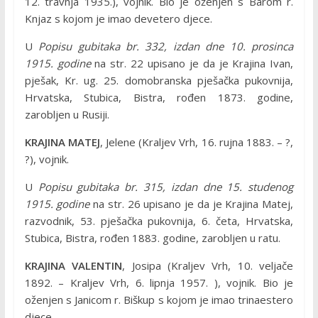
12. travnja 1935.), vojnik. Bio je oženjen s Barom r.
Knjaz s kojom je imao devetero djece.
U
Popisu gubitaka br. 332, izdan dne 10. prosinca
1915. godine
na str. 22 upisano je da je Krajina Ivan,
pješak, Kr. ug. 25. domobranska pješačka pukovnija,
Hrvatska, Stubica, Bistra, rođen 1873. godine,
zarobljen u Rusiji.
KRAJINA MATEJ
, Jelene (Kraljev Vrh, 16. rujna 1883. – ?,
?), vojnik.
U
Popisu gubitaka br. 315, izdan dne 15. studenog
1915. godine
na str. 26 upisano je da je Krajina Matej,
razvodnik, 53. pješačka pukovnija, 6. četa, Hrvatska,
Stubica, Bistra, rođen 1883. godine, zarobljen u ratu.
KRAJINA VALENTIN
, Josipa (Kraljev Vrh, 10. veljače
1892. – Kraljev Vrh, 6. lipnja 1957. ), vojnik. Bio je
oženjen s Janicom r. Biškup s kojom je imao trinaestero
djece.