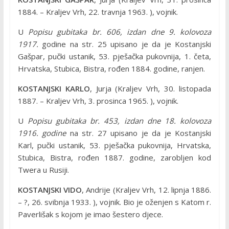
1884. – Kraljev Vrh, 22. travnja 1963. ), vojnik.
U
Popisu gubitaka br. 606, izdan dne 9. kolovoza
1917.
godine na str. 25 upisano je da je Kostanjski
Gašpar, pučki ustanik, 53. pješačka pukovnija, 1. četa,
Hrvatska, Stubica, Bistra, rođen 1884. godine, ranjen.
KOSTANJSKI KARLO
, Jurja (Kraljev Vrh, 30. listopada
1887. – Kraljev Vrh, 3. prosinca 1965. ), vojnik.
U
Popisu gubitaka br. 453, izdan dne 18. kolovoza
1916. godine
na str. 27 upisano je da je Kostanjski
Karl, pučki ustanik, 53. pješačka pukovnija, Hrvatska,
Stubica, Bistra, rođen 1887. godine, zarobljen kod
Twera u Rusiji.
KOSTANJSKI VIDO
, Andrije (Kraljev Vrh, 12. lipnja 1886.
– ?, 26. svibnja 1933. ), vojnik. Bio je oženjen s Katom r.
Paverlišak s kojom je imao šestero djece.