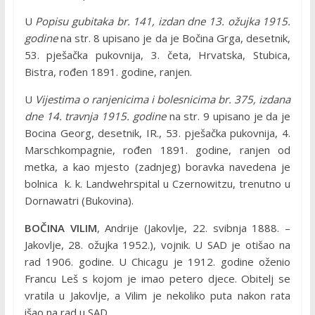
U
Popisu gubitaka br. 141, izdan dne 13. ožujka 1915.
godine
na str. 8 upisano je da je Bočina Grga, desetnik,
53. pješačka pukovnija, 3. četa, Hrvatska, Stubica,
Bistra, rođen 1891. godine, ranjen.
U
Vijestima o ranjenicima i bolesnicima br. 375, izdana
dne 14. travnja 1915. godine
na str. 9 upisano je da je
Bocina Georg, desetnik, IR., 53. pješačka pukovnija, 4.
Marschkompagnie, rođen 1891. godine, ranjen od
metka, a kao mjesto (zadnjeg) boravka navedena je
bolnica k. k. Landwehrspital u Czernowitzu, trenutno u
Dornawatri (Bukovina).
BOČINA VILIM
, Andrije (Jakovlje, 22. svibnja 1888. –
Jakovlje, 28. ožujka 1952.), vojnik. U SAD je otišao na
rad 1906. godine. U Chicagu je 1912. godine oženio
Francu Leš s kojom je imao petero djece. Obitelj se
vratila u Jakovlje, a Vilim je nekoliko puta nakon rata
išao na rad u SAD.