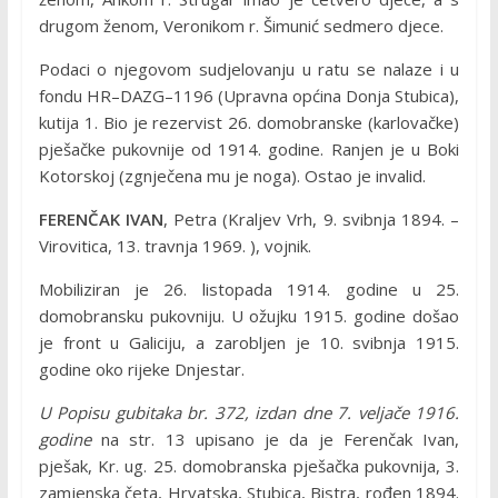
drugom ženom, Veronikom r. Šimunić sedmero djece.
Podaci o njegovom sudjelovanju u ratu se nalaze i u
fondu HR–DAZG–1196 (Upravna općina Donja Stubica),
kutija 1. Bio je rezervist 26. domobranske (karlovačke)
pješačke pukovnije od 1914. godine. Ranjen je u Boki
Kotorskoj (zgnječena mu je noga). Ostao je invalid.
FERENČAK IVAN
, Petra (Kraljev Vrh, 9. svibnja 1894. –
Virovitica, 13. travnja 1969. ), vojnik.
Mobiliziran je 26. listopada 1914. godine u 25.
domobransku pukovniju. U ožujku 1915. godine došao
je front u Galiciju, a zarobljen je 10. svibnja 1915.
godine oko rijeke Dnjestar.
U Popisu gubitaka br. 372, izdan dne 7. veljače 1916.
godine
na str. 13 upisano je da je Ferenčak Ivan,
pješak, Kr. ug. 25. domobranska pješačka pukovnija, 3.
zamjenska četa, Hrvatska, Stubica, Bistra, rođen 1894.