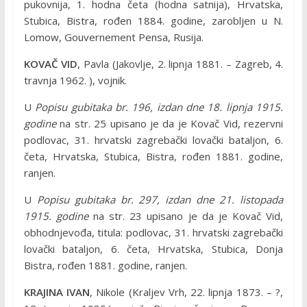
pukovnija, 1. hodna četa (hodna satnija), Hrvatska,
Stubica, Bistra, rođen 1884. godine, zarobljen u N.
Lomow, Gouvernement Pensa, Rusija.
KOVAČ VID
, Pavla (Jakovlje, 2. lipnja 1881. – Zagreb, 4.
travnja 1962. ), vojnik.
U
Popisu gubitaka br. 196, izdan dne 18. lipnja 1915.
godine
na str. 25 upisano je da je Kovač Vid, rezervni
podlovac, 31. hrvatski zagrebački lovački bataljon, 6.
četa, Hrvatska, Stubica, Bistra, rođen 1881. godine,
ranjen.
U
Popisu gubitaka br. 297, izdan dne 21. listopada
1915. godine
na str. 23 upisano je da je Kovač Vid,
obhodnjevođa, titula: podlovac, 31. hrvatski zagrebački
lovački bataljon, 6. četa, Hrvatska, Stubica, Donja
Bistra, rođen 1881. godine, ranjen.
KRAJINA IVAN
, Nikole (Kraljev Vrh, 22. lipnja 1873. – ?,