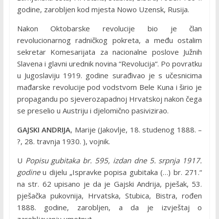
godine, zarobljen kod mjesta Nowo Uzensk, Rusija.
Nakon Oktobarske revolucije bio je član
revolucionarnog radničkog pokreta, a među ostalim
sekretar Komesarijata za nacionalne poslove Južnih
Slavena i glavni urednik novina “Revolucija“. Po povratku
u Jugoslaviju 1919. godine surađivao je s učesnicima
mađarske revolucije pod vodstvom Bele Kuna i širio je
propagandu po sjeverozapadnoj Hrvatskoj nakon čega
se preselio u Austriju i djelomično pasivizirao.
GAJSKI ANDRIJA
, Marije (Jakovlje, 18. studenog 1888. –
?, 28. travnja 1930. ), vojnik.
U
Popisu gubitaka br. 595, izdan dne 5. srpnja 1917.
godine
u dijelu „Ispravke popisa gubitaka (…) br. 271.“
na str. 62 upisano je da je Gajski Andrija, pješak, 53.
pješačka pukovnija, Hrvatska, Stubica, Bistra, rođen
1888. godine, zarobljen, a da je izvještaj o