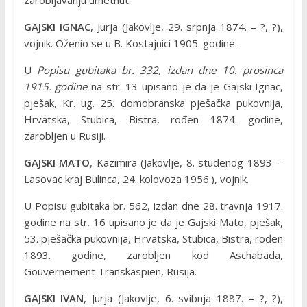
zarobljavanju umetnut.
GAJSKI IGNAC
, Jurja (Jakovlje, 29. srpnja 1874. – ?, ?),
vojnik. Oženio se u B. Kostajnici 1905. godine.
U
Popisu gubitaka br. 332, izdan dne 10. prosinca
1915. godine
na str. 13 upisano je da je Gajski Ignac,
pješak, Kr. ug. 25. domobranska pješačka pukovnija,
Hrvatska, Stubica, Bistra, rođen 1874. godine,
zarobljen u Rusiji.
GAJSKI MATO
, Kazimira (Jakovlje, 8. studenog 1893. –
Lasovac kraj Bulinca, 24. kolovoza 1956.), vojnik.
U Popisu gubitaka br. 562, izdan dne 28. travnja 1917.
godine na str. 16 upisano je da je Gajski Mato, pješak,
53. pješačka pukovnija, Hrvatska, Stubica, Bistra, rođen
1893. godine, zarobljen kod Aschabada,
Gouvernement Transkaspien, Rusija.
GAJSKI IVAN
, Jurja (Jakovlje, 6. svibnja 1887. – ?, ?),