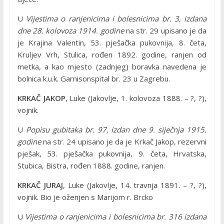
U
Vijestima o ranjenicima i bolesnicima br. 3, izdana
dne 28. kolovoza 1914. godine
na str. 29 upisano je da
je Krajina Valentin, 53. pješačka pukovnija, 8. četa,
Kruljev Vrh, Stulica, rođen 1892. godine, ranjen od
metka, a kao mjesto (zadnjeg) boravka navedena je
bolnica k.u.k. Garnisonspital br. 23 u Zagrebu.
KRKAČ JAKOP
, Luke (Jakovlje, 1. kolovoza 1888. – ?, ?),
vojnik.
U
Popisu gubitaka br. 97, izdan dne 9. siječnja 1915.
godine
na str. 24 upisano je da je Krkač Jakop, rezervni
pješak, 53. pješačka pukovnija, 9. četa, Hrvatska,
Stubica, Bistra, rođen 1888. godine, ranjen.
KRKAČ JURAJ
, Luke (Jakovlje, 14. travnja 1891. – ?, ?),
vojnik. Bio je oženjen s Marijom r. Brcko
U
Vijestima o ranjenicima i bolesnicima br. 316 izdana