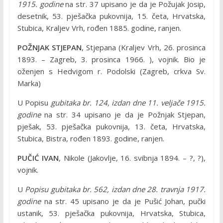
1915. godine
na str. 37 upisano je da je Požujak Josip,
desetnik, 53. pješačka pukovnija, 15. četa, Hrvatska,
Stubica, Kraljev Vrh, rođen 1885. godine, ranjen.
POŽNJAK STJEPAN
, Stjepana (Kraljev Vrh, 26. prosinca
1893. – Zagreb, 3. prosinca 1966. ), vojnik. Bio je
oženjen s Hedvigom r. Podolski (Zagreb, crkva Sv.
Marka)
U Popisu
gubitaka br. 124, izdan dne 11. veljače 1915.
godine
na str. 34 upisano je da je Požnjak Stjepan,
pješak, 53. pješačka pukovnija, 13. četa, Hrvatska,
Stubica, Bistra, rođen 1893. godine, ranjen.
PUČIĆ IVAN
, Nikole (Jakovlje, 16. svibnja 1894. – ?, ?),
vojnik.
U
Popisu gubitaka br. 562, izdan dne 28. travnja 1917.
godine
na str. 45 upisano je da je Pušić Johan, pučki
ustanik, 53. pješačka pukovnija, Hrvatska, Stubica,