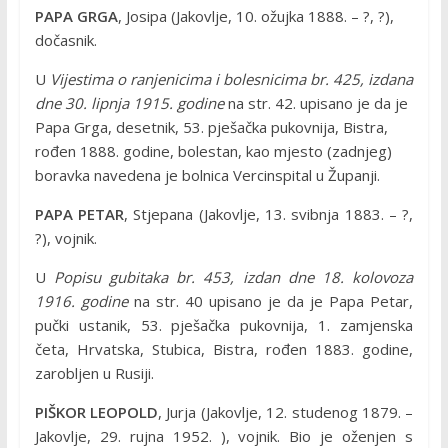
PAPA GRGA
, Josipa (Jakovlje, 10. ožujka 1888. – ?, ?),
dočasnik.
U
Vijestima o ranjenicima i bolesnicima br. 425, izdana
dne 30. lipnja 1915. godine
na str. 42. upisano je da je
Papa Grga, desetnik, 53. pješačka pukovnija, Bistra,
rođen 1888. godine, bolestan, kao mjesto (zadnjeg)
boravka navedena je bolnica Vercinspital u Županji.
PAPA PETAR
, Stjepana (Jakovlje, 13. svibnja 1883. – ?,
?), vojnik.
U
Popisu gubitaka br. 453, izdan dne 18. kolovoza
1916. godine
na str. 40 upisano je da je Papa Petar,
pučki ustanik, 53. pješačka pukovnija, 1. zamjenska
četa, Hrvatska, Stubica, Bistra, rođen 1883. godine,
zarobljen u Rusiji.
PIŠKOR LEOPOLD
, Jurja (Jakovlje, 12. studenog 1879. –
Jakovlje, 29. rujna 1952. ), vojnik. Bio je oženjen s