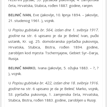
četa, Hrvatska, Stubica, rođen 1887. godine, ranjen.
BELINIĆ IVAN
, Eve (Jakovlje, 10. lipnja 1894. – Jakovlje,
21. studenog 1961. ), vojnik.
U
Popisu gubitaka br. 564, izdan dne 1. svibnja 1917.
godine
na str. 6 upisano je da je Belinić Ivan, pučki
ustanik, Kr. ug. 25. domobranska pješačka pukovnija,
Hrvatska, Stubica, Bistra, rođen 1894. godine,
zarobljen kod mjesta Tschernjajew, Gebiet Syr–Darja,
Rusija.
BELINIĆ MARKO
, Ivana (Jakovlje, 5. ožujka 1883. – ?, ?
), vojnik.
U
Popisu gubitaka br. 422, izdan dne 18. svibnja 1916.
godine
na str. 6 upisano je da je Belinić Marko, vojnik,
53. pješačka pukovnija, 1. zamjenska četa, Hrvatska,
Stubica, Bistra, rođen 1883. godine, zarobljen u Rusiji.