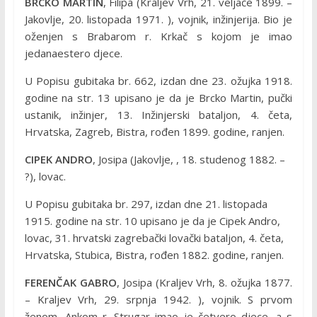
BRCKO MARTIN
, Filipa (Kraljev Vrh, 21. veljače 1899. –
Jakovlje, 20. listopada 1971. ), vojnik, inžinjerija. Bio je
oženjen s Brabarom r. Krkač s kojom je imao
jedanaestero djece.
U Popisu gubitaka br. 662, izdan dne 23. ožujka 1918.
godine na str. 13 upisano je da je Brcko Martin, pučki
ustanik, inžinjer, 13. Inžinjerski bataljon, 4. četa,
Hrvatska, Zagreb, Bistra, rođen 1899. godine, ranjen.
CIPEK ANDRO
, Josipa (Jakovlje, , 18. studenog 1882. –
?), lovac.
U Popisu gubitaka br. 297, izdan dne 21. listopada
1915. godine na str. 10 upisano je da je Cipek Andro,
lovac, 31. hrvatski zagrebački lovački bataljon, 4. četa,
Hrvatska, Stubica, Bistra, rođen 1882. godine, ranjen.
FERENČAK GABRO
, Josipa (Kraljev Vrh, 8. ožujka 1877.
– Kraljev Vrh, 29. srpnja 1942. ), vojnik. S prvom
ženom, Ankom r. Strugar imao je četvero djece, a s