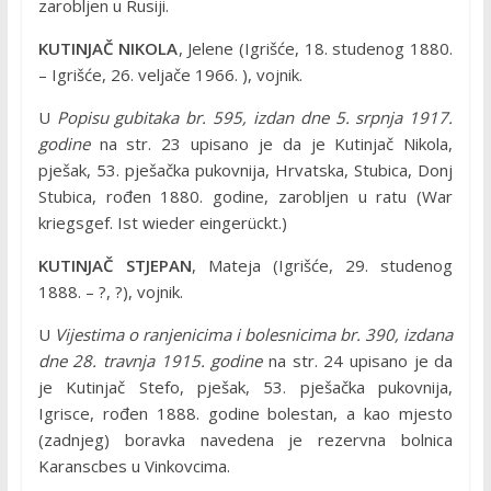
zarobljen u Rusiji.
KUTINJAČ NIKOLA
, Jelene (Igrišće, 18. studenog 1880.
– Igrišće, 26. veljače 1966. ), vojnik.
U
Popisu gubitaka br. 595, izdan dne 5. srpnja 1917.
godine
na str. 23 upisano je da je Kutinjač Nikola,
pješak, 53. pješačka pukovnija, Hrvatska, Stubica, Donj
Stubica, rođen 1880. godine, zarobljen u ratu (War
kriegsgef. Ist wieder eingerückt.)
KUTINJAČ STJEPAN
, Mateja (Igrišće, 29. studenog
1888. – ?, ?), vojnik.
U
Vijestima o ranjenicima i bolesnicima br. 390, izdana
dne 28. travnja 1915. godine
na str. 24 upisano je da
je Kutinjač Stefo, pješak, 53. pješačka pukovnija,
Igrisce, rođen 1888. godine bolestan, a kao mjesto
(zadnjeg) boravka navedena je rezervna bolnica
Karanscbes u Vinkovcima.