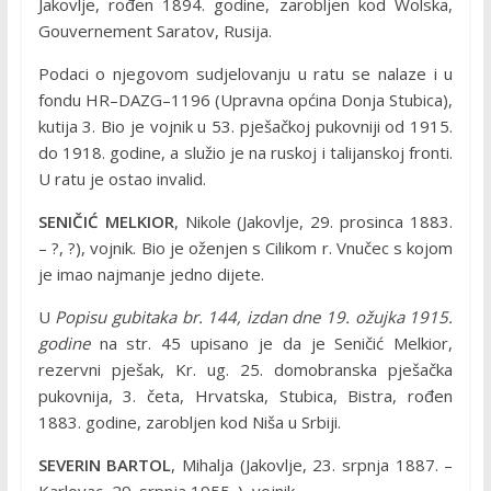
Jakovlje, rođen 1894. godine, zarobljen kod Wolska,
Gouvernement Saratov, Rusija.
Podaci o njegovom sudjelovanju u ratu se nalaze i u
fondu HR–DAZG–1196 (Upravna općina Donja Stubica),
kutija 3. Bio je vojnik u 53. pješačkoj pukovniji od 1915.
do 1918. godine, a služio je na ruskoj i talijanskoj fronti.
U ratu je ostao invalid.
SENIČIĆ MELKIOR
, Nikole (Jakovlje, 29. prosinca 1883.
– ?, ?), vojnik. Bio je oženjen s Cilikom r. Vnučec s kojom
je imao najmanje jedno dijete.
U
Popisu gubitaka br. 144, izdan dne 19. ožujka 1915.
godine
na str. 45 upisano je da je Seničić Melkior,
rezervni pješak, Kr. ug. 25. domobranska pješačka
pukovnija, 3. četa, Hrvatska, Stubica, Bistra, rođen
1883. godine, zarobljen kod Niša u Srbiji.
SEVERIN BARTOL
, Mihalja (Jakovlje, 23. srpnja 1887. –