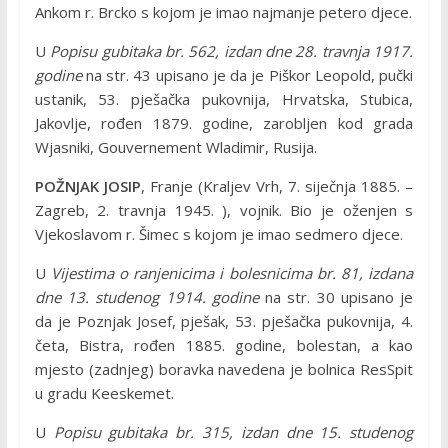
Ankom r. Brcko s kojom je imao najmanje petero djece.
U
Popisu gubitaka br. 562, izdan dne 28. travnja 1917.
godine
na str. 43 upisano je da je Piškor Leopold, pučki
ustanik, 53. pješačka pukovnija, Hrvatska, Stubica,
Jakovlje, rođen 1879. godine, zarobljen kod grada
Wjasniki, Gouvernement Wladimir, Rusija.
POŽNJAK JOSIP
, Franje (Kraljev Vrh, 7. siječnja 1885. –
Zagreb, 2. travnja 1945. ), vojnik. Bio je oženjen s
Vjekoslavom r. Šimec s kojom je imao sedmero djece.
U
Vijestima o ranjenicima i bolesnicima br. 81, izdana
dne 13. studenog 1914. godine
na str. 30 upisano je
da je Poznjak Josef, pješak, 53. pješačka pukovnija, 4.
četa, Bistra, rođen 1885. godine, bolestan, a kao
mjesto (zadnjeg) boravka navedena je bolnica ResSpit
u gradu Keeskemet.
U
Popisu gubitaka br. 315, izdan dne 15. studenog