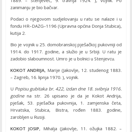
1889. – Stenjevec, 9. travnja 1924. ), vojnik. Po
zanimanju je bio bačvar.
Podaci o njegovom sudjelovanju u ratu se nalaze i u
fondu HR–DAZG–1196 (Upravna općina Donja Stubica),
kutija 2.
Bio je vojnik u 25. domobranskoj pješačkoj pukovniji od
1914. do 1917. godine, a služio je u Srbiji. U ratu je
zadobio slaboumnost. Umro je u bolnici u Stenjevcu.
KOKOT ANDRIJA
, Marije (Jakovlje, 12. studenog 1883.
– Zagreb, 16. lipnja 1970. ), vojnik.
U
Popisu gubitaka br. 422, izdan dne 18. svibnja 1916.
godine
na str. 26 upisano je da je Kokot Andrija,
pješak, 53. pješačka pukovnija, 1. zamjenska četa,
Hrvatska, Stubica, Bistra, rođen 1883. godine,
zarobljen u Rusiji.
KOKOT JOSIP
, Mihalja (Jakovlje, 11. ožujka 1882. –