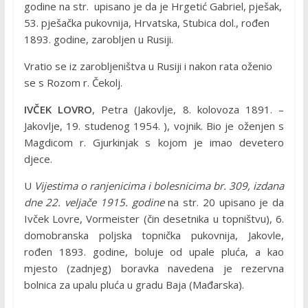
godine na str. upisano je da je Hrgetić Gabriel, pješak,
53. pješačka pukovnija, Hrvatska, Stubica dol., rođen
1893. godine, zarobljen u Rusiji.
Vratio se iz zarobljeništva u Rusiji i nakon rata oženio
se s Rozom r. Čekolj.
IVČEK LOVRO
, Petra (Jakovlje, 8. kolovoza 1891. –
Jakovlje, 19. studenog 1954. ), vojnik. Bio je oženjen s
Magdicom r. Gjurkinjak s kojom je imao devetero
djece.
U
Vijestima o ranjenicima i bolesnicima br. 309, izdana
dne 22. veljače 1915. godine
na str. 20 upisano je da
Ivček Lovre, Vormeister (čin desetnika u topništvu), 6.
domobranska poljska topnička pukovnija, Jakovle,
rođen 1893. godine, boluje od upale pluća, a kao
mjesto (zadnjeg) boravka navedena je rezervna
bolnica za upalu pluća u gradu Baja (Mađarska).