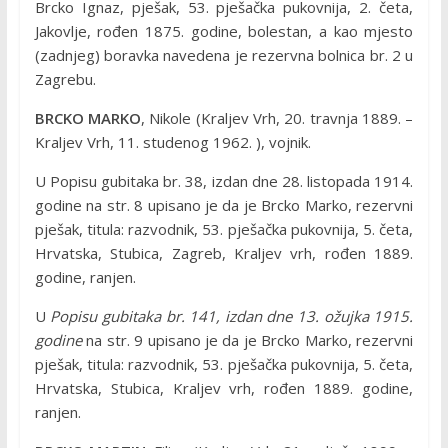
Brcko Ignaz, pješak, 53. pješačka pukovnija, 2. četa,
Jakovlje, rođen 1875. godine, bolestan, a kao mjesto
(zadnjeg) boravka navedena je rezervna bolnica br. 2 u
Zagrebu.
BRCKO MARKO
, Nikole (Kraljev Vrh, 20. travnja 1889. –
Kraljev Vrh, 11. studenog 1962. ), vojnik.
U Popisu gubitaka br. 38, izdan dne 28. listopada 1914.
godine na str. 8 upisano je da je Brcko Marko, rezervni
pješak, titula: razvodnik, 53. pješačka pukovnija, 5. četa,
Hrvatska, Stubica, Zagreb, Kraljev vrh, rođen 1889.
godine, ranjen.
U
Popisu gubitaka br. 141, izdan dne 13. ožujka 1915.
godine
na str. 9 upisano je da je Brcko Marko, rezervni
pješak, titula: razvodnik, 53. pješačka pukovnija, 5. četa,
Hrvatska, Stubica, Kraljev vrh, rođen 1889. godine,
ranjen.