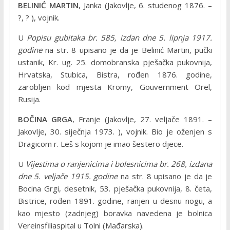
BELINIĆ MARTIN
, Janka (Jakovlje, 6. studenog 1876. –
?, ? ), vojnik.
U
Popisu gubitaka br. 585, izdan dne 5. lipnja 1917.
godine
na str. 8 upisano je da je Belinić Martin, pučki
ustanik, Kr. ug. 25. domobranska pješačka pukovnija,
Hrvatska, Stubica, Bistra, rođen 1876. godine,
zarobljen kod mjesta Kromy, Gouvernment Orel,
Rusija.
BOČINA GRGA
, Franje (Jakovlje, 27. veljače 1891. –
Jakovlje, 30. siječnja 1973. ), vojnik. Bio je oženjen s
Dragicom r. Leš s kojom je imao šestero djece.
U
Vijestima o ranjenicima i bolesnicima br. 268, izdana
dne 5. veljače 1915. godine
na str. 8 upisano je da je
Bocina Grgi, desetnik, 53. pješačka pukovnija, 8. četa,
Bistrice, rođen 1891. godine, ranjen u desnu nogu, a
kao mjesto (zadnjeg) boravka navedena je bolnica
Vereinsfiliaspital u Tolni (Mađarska).