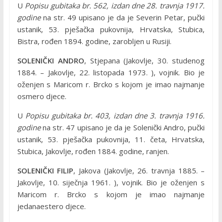
U
Popisu gubitaka br. 562, izdan dne 28. travnja 1917.
godine
na str. 49 upisano je da je Severin Petar, pučki
ustanik, 53. pješačka pukovnija, Hrvatska, Stubica,
Bistra, rođen 1894. godine, zarobljen u Rusiji.
SOLENIČKI ANDRO
, Stjepana (Jakovlje, 30. studenog
1884. – Jakovlje, 22. listopada 1973. ), vojnik. Bio je
oženjen s Maricom r. Brcko s kojom je imao najmanje
osmero djece.
U
Popisu gubitaka br. 403, izdan dne 3. travnja 1916.
godine
na str. 47 upisano je da je Solenički Andro, pučki
ustanik, 53. pješačka pukovnija, 11. četa, Hrvatska,
Stubica, Jakovlje, rođen 1884. godine, ranjen.
SOLENIČKI FILIP
, Jakova (Jakovlje, 26. travnja 1885. –
Jakovlje, 10. siječnja 1961. ), vojnik. Bio je oženjen s
Maricom r. Brcko s kojom je imao najmanje
jedanaestero djece.