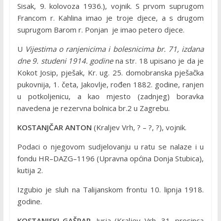
Sisak, 9. kolovoza 1936.), vojnik. S prvom suprugom
Francom r. Kahlina imao je troje djece, a s drugom
suprugom Barom r. Ponjan je imao petero djece.
U
Vijestima o ranjenicima i bolesnicima br. 71, izdana
dne 9. studeni 1914. godine
na str. 18 upisano je da je
Kokot Josip, pješak, Kr. ug. 25. domobranska pješačka
pukovnija, 1. četa, Jakovlje, rođen 1882. godine, ranjen
u potkoljenicu, a kao mjesto (zadnjeg) boravka
navedena je rezervna bolnica br.2 u Zagrebu.
KOSTANJČAR ANTON
(Kraljev Vrh, ? – ?, ?), vojnik.
Podaci o njegovom sudjelovanju u ratu se nalaze i u
fondu HR–DAZG–1196 (Upravna općina Donja Stubica),
kutija 2.
Izgubio je sluh na Talijanskom frontu 10. lipnja 1918.
godine.
KOSTANJSKI GAŠPAR
, Jurja (Kraljev Vrh, 31. prosinca