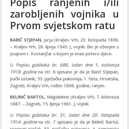
Popis ranjenih i/ili
zarobljenih vojnika u
Prvom svjetskom ratu
BARIĆ STJEPAN
, Jurja (Kraljev Vrh, 23. listopada 1898.
– Kraljev Vrh, 28. lipnja 1945. ), vojnik. Bio je oženjen s
Josipom r. Kostanjčar s kojom je imao petero djece.
U
Popisu gubitaka br. 688, izdan dne 1. kolovoza
1918. godine
na str. 8 upisano je da je Barić Stjepan,
pučki ustanik, 53. pješačka pukovnija, 1. četa, Hrvatska,
Zagreb, Kraljev Vrh, rođen 1898. godine, ranjen.
BELINIĆ BARTOL
, Magdelene (Kraljev Vrh, 7. kolovoza
1887. – Zagreb, 15. lipnja 1961. ), vojnik.
U
Popisu gubitaka br. 31, izdan dne 20. listopada
1914. godine
na str. 7 upisano je da je Belinić Bartol,
rezervni pješak, 53. pješačka pukovnija, 4. zamjenska