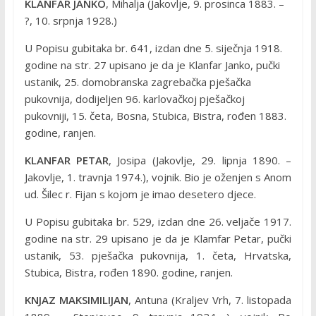
KLANFAR JANKO
, Mihalja (Jakovlje, 9. prosinca 1883. –
?, 10. srpnja 1928.)
U Popisu gubitaka br. 641, izdan dne 5. siječnja 1918.
godine na str. 27 upisano je da je Klanfar Janko, pučki
ustanik, 25. domobranska zagrebačka pješačka
pukovnija, dodijeljen 96. karlovačkoj pješačkoj
pukovniji, 15. četa, Bosna, Stubica, Bistra, rođen 1883.
godine, ranjen.
KLANFAR PETAR
, Josipa (Jakovlje, 29. lipnja 1890. –
Jakovlje, 1. travnja 1974.), vojnik. Bio je oženjen s Anom
ud. Šilec r. Fijan s kojom je imao desetero djece.
U Popisu gubitaka br. 529, izdan dne 26. veljače 1917.
godine na str. 29 upisano je da je Klamfar Petar, pučki
ustanik, 53. pješačka pukovnija, 1. četa, Hrvatska,
Stubica, Bistra, rođen 1890. godine, ranjen.
KNJAZ MAKSIMILIJAN
, Antuna (Kraljev Vrh, 7. listopada