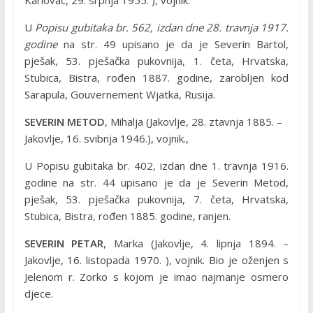
Karlovac, 29. srpnja 1955. ), vojnik.
U
Popisu gubitaka br. 562, izdan dne 28. travnja 1917.
godine
na str. 49 upisano je da je Severin Bartol,
pješak, 53. pješačka pukovnija, 1. četa, Hrvatska,
Stubica, Bistra, rođen 1887. godine, zarobljen kod
Sarapula, Gouvernement Wjatka, Rusija.
SEVERIN METOD
, Mihalja (Jakovlje, 28. ztavnja 1885. –
Jakovlje, 16. svibnja 1946.), vojnik.,
U Popisu gubitaka br. 402, izdan dne 1. travnja 1916.
godine na str. 44 upisano je da je Severin Metod,
pješak, 53. pješačka pukovnija, 7. četa, Hrvatska,
Stubica, Bistra, rođen 1885. godine, ranjen.
SEVERIN PETAR
, Marka (Jakovlje, 4. lipnja 1894. –
Jakovlje, 16. listopada 1970. ), vojnik. Bio je oženjen s
Jelenom r. Zorko s kojom je imao najmanje osmero
djece.