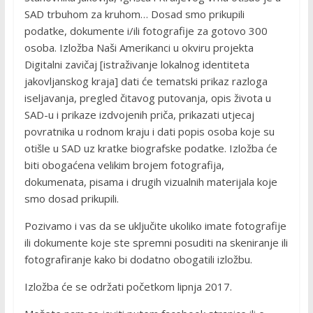
SAD trbuhom za kruhom… Dosad smo prikupili
podatke, dokumente i/ili fotografije za gotovo 300
osoba. Izložba Naši Amerikanci u okviru projekta
Digitalni zavičaj [istraživanje lokalnog identiteta
jakovljanskog kraja] dati će tematski prikaz razloga
iseljavanja, pregled čitavog putovanja, opis života u
SAD-u i prikaze izdvojenih priča, prikazati utjecaj
povratnika u rodnom kraju i dati popis osoba koje su
otišle u SAD uz kratke biografske podatke. Izložba će
biti obogaćena velikim brojem fotografija,
dokumenata, pisama i drugih vizualnih materijala koje
smo dosad prikupili.
Pozivamo i vas da se uključite ukoliko imate fotografije
ili dokumente koje ste spremni posuditi na skeniranje ili
fotografiranje kako bi dodatno obogatili izložbu.
Izložba će se održati početkom lipnja 2017.