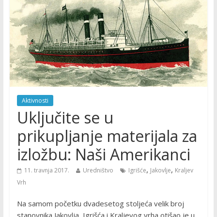
Aktivnosti
Uključite se u
prikupljanje materijala za
izložbu: Naši Amerikanci
,
,
11. travnja 2017.
Uredništvo
Igrišće
Jakovlje
Kraljev
Vrh
Na samom početku dvadesetog stoljeća velik broj
stanovnika Jakovlja, Igrišća i Kraljevog vrha otišao je u