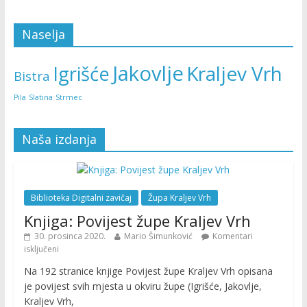
Naselja
Jakovlje
Kraljev Vrh
Igrišće
Bistra
Pila
Slatina
Strmec
Naša izdanja
Biblioteka Digitalni zavičaj
Župa Kraljev Vrh
Knjiga: Povijest župe Kraljev Vrh
30. prosinca 2020.
Mario Šimunković
Komentari
isključeni
Na 192 stranice knjige Povijest župe Kraljev Vrh opisana
je povijest svih mjesta u okviru župe (Igrišće, Jakovlje,
Kraljev Vrh,