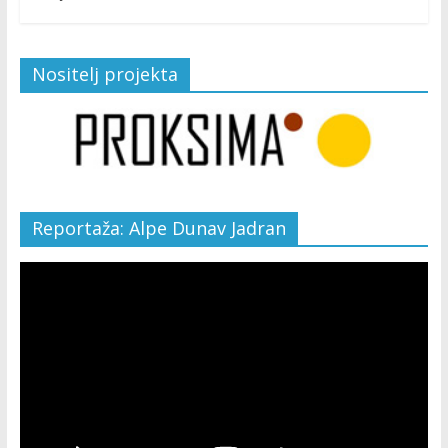
Nositelj projekta
Reportaža: Alpe Dunav Jadran