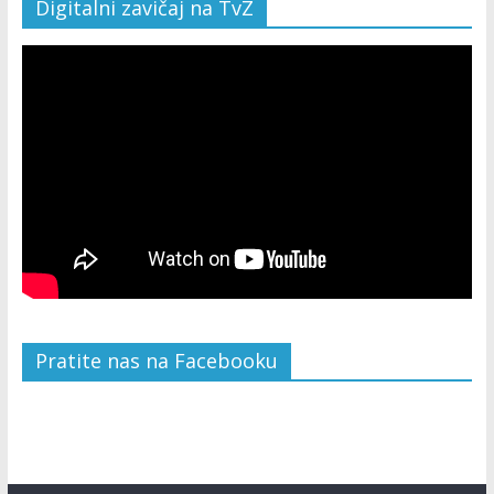
Digitalni zavičaj na TvZ
Pratite nas na Facebooku
W
or
dP
re
ss
bo
ok
in
g
ca
le
nd
ar