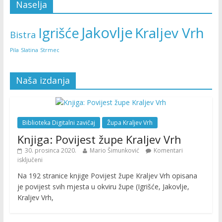
Naselja
Jakovlje
Kraljev Vrh
Igrišće
Bistra
Pila
Slatina
Strmec
Naša izdanja
Biblioteka Digitalni zavičaj
Župa Kraljev Vrh
Knjiga: Povijest župe Kraljev Vrh
30. prosinca 2020.
Mario Šimunković
Komentari
isključeni
Na 192 stranice knjige Povijest župe Kraljev Vrh opisana
je povijest svih mjesta u okviru župe (Igrišće, Jakovlje,
Kraljev Vrh,