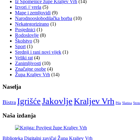
Iz Spomenice župe Kraljev Vrh
(14)
Izvori // vrela
(5)
Mape i zemljovidi
(9)
Narodnooslobodilačka borba
(10)
Nekategorizirano
(1)
Posjednici
(1)
Rodoslovlje
(8)
Školstvo
(3)
Sport
(1)
Srednji i rani novi vijek
(1)
Veliki rat
(4)
Zanimljivosti
(10)
Značajne osobe
(4)
Župa Kraljev Vrh
(14)
Naselja
Jakovlje
Kraljev Vrh
Igrišće
Bistra
Pila
Slatina
Strm
Naša izdanja
Biblioteka Digitalni zavičaj
Župa Kraljev Vrh