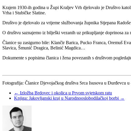
Krajem 1930-ih godina u Župi Kraljev Vrh djelovalo je Društvo katolič
Vrha i Stubičke Slatine.
Društvo je djelovalo za vrijeme službovanja župnika Stjepana Radoše
O društvu saznajemo iz bilješki vezanih uz prikupljanje doprinosa za
Članice su zasigurno bile: Klančir Barica, Pucko Franca, Oremuš Eva
Slavica, Šmunić Dragica, Belinić Magdica…
Dokumente s popisima članica i žena povezanih s društvom pogledajte n
Fotografija: Članice Djevojačkog društva Srca Isusova u Đurđevcu u dr
←
Izložba Brdovec i okolica u Prvom svjetskom ratu
Knjiga: Jakovljanski kraj u Narodnooslobodilačkoj borbi
→