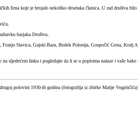
kih žena koje je brojalo nekoliko desetaka članica. U rad društva bilo 
vića.
 nabavku barjaka Društva.
, Franjo Slavica, Gajski Bara, Bedek Polonija, Gospočić Gena, Kralj A
a sljedećem linku i pogledajte da li se u popisima nalaze i vaše bake 
ugoj polovini 1930-ih godina (fotografija iz zbirke Matije Vogrinčića)