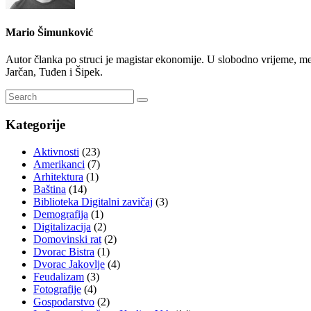
Mario Šimunković
Autor članka po struci je magistar ekonomije. U slobodno vrijeme, međ
Jarčan, Tuđen i Šipek.
Kategorije
Aktivnosti
(23)
Amerikanci
(7)
Arhitektura
(1)
Baština
(14)
Biblioteka Digitalni zavičaj
(3)
Demografija
(1)
Digitalizacija
(2)
Domovinski rat
(2)
Dvorac Bistra
(1)
Dvorac Jakovlje
(4)
Feudalizam
(3)
Fotografije
(4)
Gospodarstvo
(2)