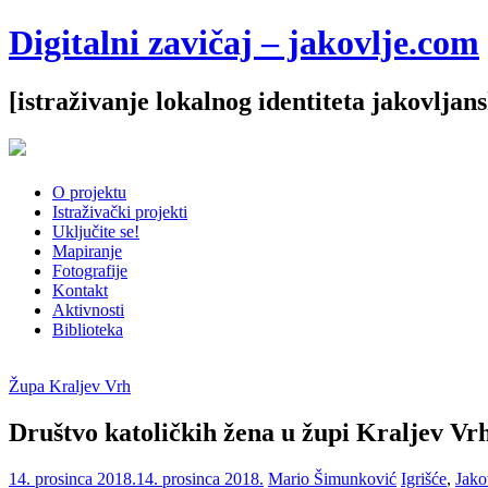
Digitalni zavičaj – jakovlje.com
[istraživanje lokalnog identiteta jakovljan
O projektu
Istraživački projekti
Uključite se!
Mapiranje
Fotografije
Kontakt
Aktivnosti
Biblioteka
Župa Kraljev Vrh
Društvo katoličkih žena u župi Kraljev Vr
14. prosinca 2018.
14. prosinca 2018.
Mario Šimunković
Igrišće
,
Jako