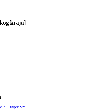
skog kraja]
h
vlje
,
Kraljev Vrh