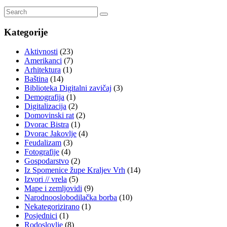
Kategorije
Aktivnosti
(23)
Amerikanci
(7)
Arhitektura
(1)
Baština
(14)
Biblioteka Digitalni zavičaj
(3)
Demografija
(1)
Digitalizacija
(2)
Domovinski rat
(2)
Dvorac Bistra
(1)
Dvorac Jakovlje
(4)
Feudalizam
(3)
Fotografije
(4)
Gospodarstvo
(2)
Iz Spomenice župe Kraljev Vrh
(14)
Izvori // vrela
(5)
Mape i zemljovidi
(9)
Narodnooslobodilačka borba
(10)
Nekategorizirano
(1)
Posjednici
(1)
Rodoslovlje
(8)