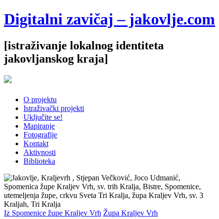
Digitalni zavičaj – jakovlje.com
[istraživanje lokalnog identiteta
jakovljanskog kraja]
O projektu
Istraživački projekti
Uključite se!
Mapiranje
Fotografije
Kontakt
Aktivnosti
Biblioteka
Iz Spomenice župe Kraljev Vrh
Župa Kraljev Vrh