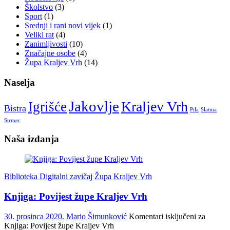
Školstvo
(3)
Sport
(1)
Srednji i rani novi vijek
(1)
Veliki rat
(4)
Zanimljivosti
(10)
Značajne osobe
(4)
Župa Kraljev Vrh
(14)
Naselja
Jakovlje
Kraljev Vrh
Igrišće
Bistra
Pila
Slatina
Strmec
Naša izdanja
Biblioteka Digitalni zavičaj
Župa Kraljev Vrh
Knjiga: Povijest župe Kraljev Vrh
30. prosinca 2020.
Mario Šimunković
Komentari isključeni
za
Knjiga: Povijest župe Kraljev Vrh