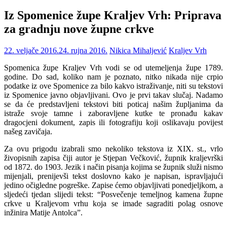
Iz Spomenice župe Kraljev Vrh: Priprava
za gradnju nove župne crkve
22. veljače 2016.
24. rujna 2016.
Nikica Mihaljević
Kraljev Vrh
Spomenica župe Kraljev Vrh vodi se od utemeljenja župe 1789.
godine. Do sad, koliko nam je poznato, nitko nikada nije crpio
podatke iz ove Spomenice za bilo kakvo istraživanje, niti su tekstovi
iz Spomenice javno objavljivani. Ovo je prvi takav slučaj. Nadamo
se da će predstavljeni tekstovi biti poticaj našim župljanima da
istraže svoje tamne i zaboravljene kutke te pronađu kakav
dragocjeni dokument, zapis ili fotografiju koji oslikavaju povijest
našeg zavičaja.
Za ovu prigodu izabrali smo nekoliko tekstova iz XIX. st., vrlo
živopisnih zapisa čiji autor je Stjepan Večković, župnik kraljevrški
od 1872. do 1903. Jezik i način pisanja kojima se župnik služi nismo
mijenjali, prenijevši tekst doslovno kako je napisan, ispravljajući
jedino očigledne pogreške. Zapise ćemo objavljivati ponedjeljkom, a
sljedeći tjedan slijedi tekst: “Posvečenje temeljnog kamena župne
crkve u Kraljevom vrhu koja se imade sagraditi polag osnove
inžinira Matije Antolca”.