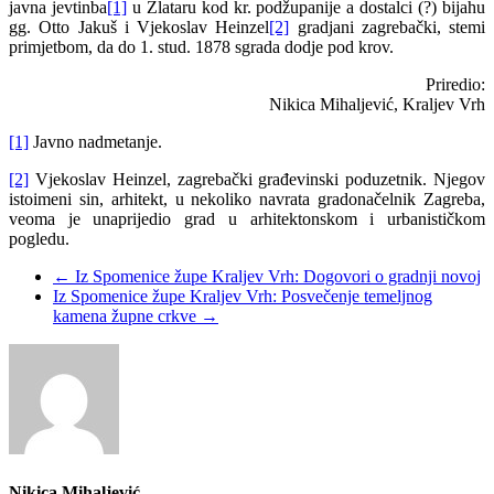
javna jevtinba
[1]
u Zlataru kod kr. podžupanije a dostalci (?) bijahu
gg. Otto Jakuš i Vjekoslav Heinzel
[2]
gradjani zagrebački, stemi
primjetbom, da do 1. stud. 1878 sgrada dodje pod krov.
Priredio:
Nikica Mihaljević, Kraljev Vrh
[1]
Javno nadmetanje.
[2]
Vjekoslav Heinzel, zagrebački građevinski poduzetnik. Njegov
istoimeni sin, arhitekt, u nekoliko navrata gradonačelnik Zagreba,
veoma je unaprijedio grad u arhitektonskom i urbanističkom
pogledu.
←
Iz Spomenice župe Kraljev Vrh: Dogovori o gradnji novoj
Iz Spomenice župe Kraljev Vrh: Posvečenje temeljnog
kamena župne crkve
→
Nikica Mihaljević