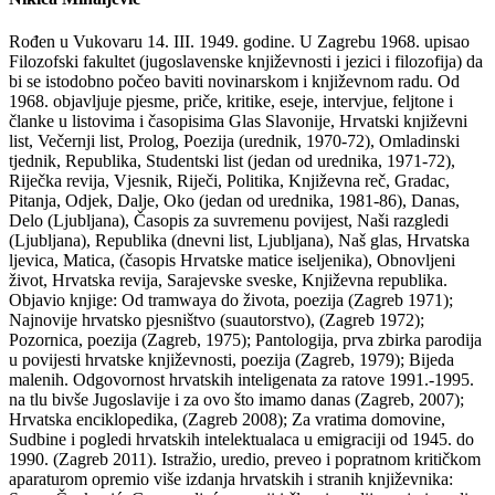
Rođen u Vukovaru 14. III. 1949. godine. U Zagrebu 1968. upisao
Filozofski fakultet (jugoslavenske književnosti i jezici i filozofija) da
bi se istodobno počeo baviti novinarskom i književnom radu. Od
1968. objavljuje pjesme, priče, kritike, eseje, intervjue, feljtone i
članke u listovima i časopisima Glas Slavonije, Hrvatski književni
list, Večernji list, Prolog, Poezija (urednik, 1970-72), Omladinski
tjednik, Republika, Studentski list (jedan od urednika, 1971-72),
Riječka revija, Vjesnik, Riječi, Politika, Književna reč, Gradac,
Pitanja, Odjek, Dalje, Oko (jedan od urednika, 1981-86), Danas,
Delo (Ljubljana), Časopis za suvremenu povijest, Naši razgledi
(Ljubljana), Republika (dnevni list, Ljubljana), Naš glas, Hrvatska
ljevica, Matica, (časopis Hrvatske matice iseljenika), Obnovljeni
život, Hrvatska revija, Sarajevske sveske, Književna republika.
Objavio knjige: Od tramwaya do života, poezija (Zagreb 1971);
Najnovije hrvatsko pjesništvo (suautorstvo), (Zagreb 1972);
Pozornica, poezija (Zagreb, 1975); Pantologija, prva zbirka parodija
u povijesti hrvatske književnosti, poezija (Zagreb, 1979); Bijeda
malenih. Odgovornost hrvatskih inteligenata za ratove 1991.-1995.
na tlu bivše Jugoslavije i za ovo što imamo danas (Zagreb, 2007);
Hrvatska enciklopedika, (Zagreb 2008); Za vratima domovine,
Sudbine i pogledi hrvatskih intelektualaca u emigraciji od 1945. do
1990. (Zagreb 2011). Istražio, uredio, preveo i popratnom kritičkom
aparaturom opremio više izdanja hrvatskih i stranih književnika: