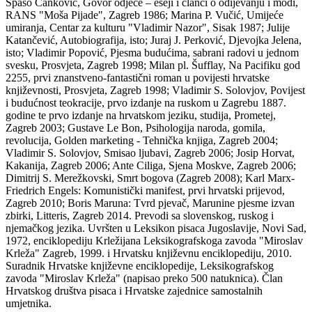
Spaso Čanković, Govor odjeće – eseji i članci o odijevanju i modi,
RANS "Moša Pijade", Zagreb 1986; Marina P. Vučić, Umijeće
umiranja, Centar za kulturu "Vladimir Nazor", Sisak 1987; Julije
Katančević, Autobiografija, isto; Juraj J. Perković, Djevojka Jelena,
isto; Vladimir Popović, Pjesma budućima, sabrani radovi u jednom
svesku, Prosvjeta, Zagreb 1998; Milan pl. Šufflay, Na Pacifiku god
2255, prvi znanstveno-fantastični roman u povijesti hrvatske
književnosti, Prosvjeta, Zagreb 1998; Vladimir S. Solovjov, Povijest
i budućnost teokracije, prvo izdanje na ruskom u Zagrebu 1887.
godine te prvo izdanje na hrvatskom jeziku, studija, Prometej,
Zagreb 2003; Gustave Le Bon, Psihologija naroda, gomila,
revolucija, Golden marketing - Tehnička knjiga, Zagreb 2004;
Vladimir S. Solovjov, Smisao ljubavi, Zagreb 2006; Josip Horvat,
Kakanija, Zagreb 2006; Ante Ciliga, Sjena Moskve, Zagreb 2006;
Dimitrij S. Merežkovski, Smrt bogova (Zagreb 2008); Karl Marx-
Friedrich Engels: Komunistički manifest, prvi hrvatski prijevod,
Zagreb 2010; Boris Maruna: Tvrd pjevač, Marunine pjesme izvan
zbirki, Litteris, Zagreb 2014. Prevodi sa slovenskog, ruskog i
njemačkog jezika. Uvršten u Leksikon pisaca Jugoslavije, Novi Sad,
1972, enciklopediju Krležijana Leksikografskoga zavoda "Miroslav
Krleža" Zagreb, 1999. i Hrvatsku književnu enciklopediju, 2010.
Suradnik Hrvatske književne enciklopedije, Leksikografskog
zavoda "Miroslav Krleža" (napisao preko 500 natuknica). Član
Hrvatskog društva pisaca i Hrvatske zajednice samostalnih
umjetnika.