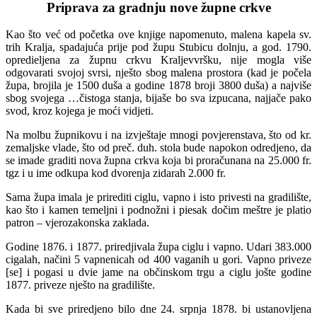
Priprava za gradnju nove župne crkve
Kao što već od početka ove knjige napomenuto, malena kapela sv.
trih Kralja, spadajuća prije pod župu Stubicu dolnju, a god. 1790.
opredieljena za župnu crkvu Kraljevvršku, nije mogla više
odgovarati svojoj svrsi, nješto sbog malena prostora (kad je počela
župa, brojila je 1500 duša a godine 1878 broji 3800 duša) a najviše
sbog svojega …čistoga stanja, bijaše bo sva izpucana, najjače pako
svod, kroz kojega je moći vidjeti.
Na molbu župnikovu i na izvještaje mnogi povjerenstava, što od kr.
zemaljske vlade, što od preč. duh. stola bude napokon odredjeno, da
se imade graditi nova župna crkva koja bi proračunana na 25.000 fr.
tgz i u ime odkupa kod dvorenja zidarah 2.000 fr.
Sama župa imala je prirediti ciglu, vapno i isto privesti na gradilište,
kao što i kamen temeljni i podnožni i piesak dočim meštre je platio
patron – vjerozakonska zaklada.
Godine 1876. i 1877. priredjivala župa ciglu i vapno. Udari 383.000
cigalah, načini 5 vapnenicah od 400 vaganih u gori. Vapno priveze
[se] i pogasi u dvie jame na občinskom trgu a ciglu jošte godine
1877. priveze nješto na gradilište.
Kada bi sve priredjeno bilo dne 24. srpnja 1878. bi ustanovljena