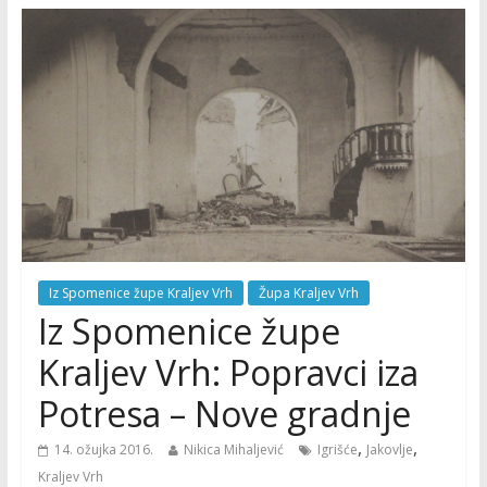
Iz Spomenice župe Kraljev Vrh
Župa Kraljev Vrh
Iz Spomenice župe
Kraljev Vrh: Popravci iza
Potresa – Nove gradnje
,
,
14. ožujka 2016.
Nikica Mihaljević
Igrišće
Jakovlje
Kraljev Vrh