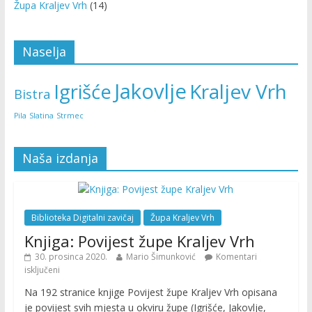
Župa Kraljev Vrh
(14)
Naselja
Jakovlje
Kraljev Vrh
Igrišće
Bistra
Pila
Slatina
Strmec
Naša izdanja
Biblioteka Digitalni zavičaj
Župa Kraljev Vrh
Knjiga: Povijest župe Kraljev Vrh
30. prosinca 2020.
Mario Šimunković
Komentari
isključeni
Na 192 stranice knjige Povijest župe Kraljev Vrh opisana
je povijest svih mjesta u okviru župe (Igrišće, Jakovlje,