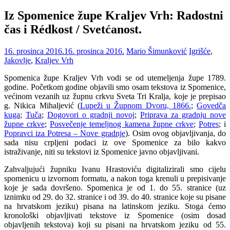
Iz Spomenice župe Kraljev Vrh: Radostni
čas i Rédkost / Svetćanost.
16. prosinca 2016.
16. prosinca 2016.
Mario Šimunković
Igrišće
,
Jakovlje
,
Kraljev Vrh
Spomenica župe Kraljev Vrh vodi se od utemeljenja župe 1789.
godine. Početkom godine objavili smo osam tekstova iz Spomenice,
većinom vezanih uz župnu crkvu Sveta Tri Kralja, koje je prepisao
g. Nikica Mihaljević (
Lupeži u Župnom Dvoru, 1866.
;
Govedča
kuga
;
Tuča
;
Dogovori o gradnji novoj
;
Priprava za gradnju nove
župne crkve
;
Posvečenje temeljnog kamena župne crkve
;
Potres
; i
Popravci iza Potresa – Nove gradnje
). Osim ovog objavljivanja, do
sada nisu crpljeni podaci iz ove Spomenice za bilo kakvo
istraživanje, niti su tekstovi iz Spomenice javno objavljivani.
Zahvaljujući župniku Ivanu Hrastoviću digitalizirali smo cijelu
spomenicu u izvornom formatu, a nakon toga krenuli u prepisivanje
koje je sada dovršeno. Spomenica je od 1. do 55. stranice (uz
iznimku od 29. do 32. stranice i od 39. do 40. stranice koje su pisane
na hrvatskom jeziku) pisana na latinskom jeziku. Stoga ćemo
kronološki objavljivati tekstove iz Spomenice (osim dosad
objavljenih tekstova) koji su pisani na hrvatskom jeziku od 55.