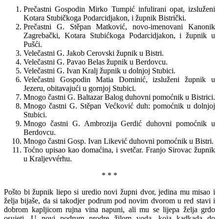
Prečastni Gospodin Mirko Tumpić infulirani opat, izsluženi
Kotara Stubičkoga Podarcidjakon, i župnik Bistrički.
Prečastni G. Stěpan Matković, novo-imenovani Kanonik
Zagrebački, Kotara Stubićkoga Podarcidjakon, i župnik u
Pušći.
Velečastni G. Jakob Cerovski župnik u Bistri.
Velečastni G. Pavao Belas župnik u Berdovcu.
Velečastni G. Ivan Kralj župnik u dolnjoj Stubici.
Velečastni Gospodin Matia Dominić, izsluženi župnik u
Jezeru, obitavajući u gornjoj Stubici.
Mnogo častni G. Baltazar Balog duhovni pomoćnik u Bistrici.
Mnogo častni G. Stěpan Većković duh: pomoćnik u dolnjoj
Stubici.
Mnogo častni G. Ambrozija Gerdić duhovni pomoćnik u
Berdovcu.
Mnogo častni Gosp. Ivan Likević duhovni pomoćnik u Bistri.
Toćno upisao kao domaćina, i svetčar. Franjo Sirovac župnik
u Kraljevvérhu.
* * *
Pošto bi župnik liepo si uredio novi župni dvor, jedina mu misao i
želja bijaše, da si takodjer podrum pod novim dvorom u red stavi i
dobrom kapljicom rujna vina napuni, ali mu se lijepa želja grdo
osujeti. U novi podrum prodre žilom voda, koja kadkada do