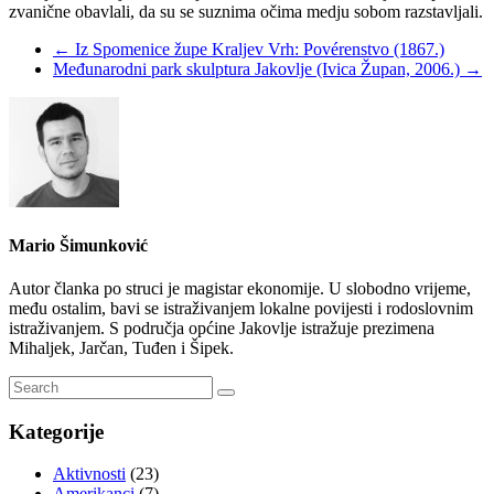
zvanične obavlali, da su se suznima očima medju sobom razstavljali.
←
Iz Spomenice župe Kraljev Vrh: Povérenstvo (1867.)
Međunarodni park skulptura Jakovlje (Ivica Župan, 2006.)
→
Mario Šimunković
Autor članka po struci je magistar ekonomije. U slobodno vrijeme,
među ostalim, bavi se istraživanjem lokalne povijesti i rodoslovnim
istraživanjem. S područja općine Jakovlje istražuje prezimena
Mihaljek, Jarčan, Tuđen i Šipek.
Kategorije
Aktivnosti
(23)
Amerikanci
(7)