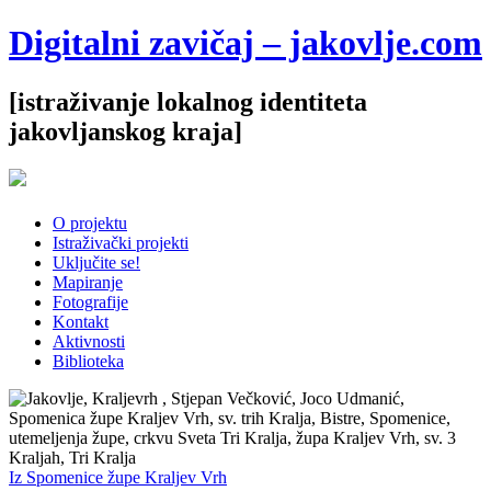
Digitalni zavičaj – jakovlje.com
[istraživanje lokalnog identiteta
jakovljanskog kraja]
O projektu
Istraživački projekti
Uključite se!
Mapiranje
Fotografije
Kontakt
Aktivnosti
Biblioteka
Iz Spomenice župe Kraljev Vrh