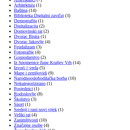
Arhitektura
(1)
Baština
(14)
Biblioteka Digitalni zavičaj
(3)
Demografija
(1)
Digitalizacija
(2)
Domovinski rat
(2)
Dvorac Bistra
(1)
Dvorac Jakovlje
(4)
Feudalizam
(3)
Fotografije
(4)
Gospodarstvo
(2)
Iz Spomenice župe Kraljev Vrh
(14)
Izvori // vrela
(5)
Mape i zemljovidi
(9)
Narodnooslobodilačka borba
(10)
Nekategorizirano
(1)
Posjednici
(1)
Rodoslovlje
(8)
Školstvo
(3)
Sport
(1)
Srednji i rani novi vijek
(1)
Veliki rat
(4)
Zanimljivosti
(10)
Značajne osobe
(4)