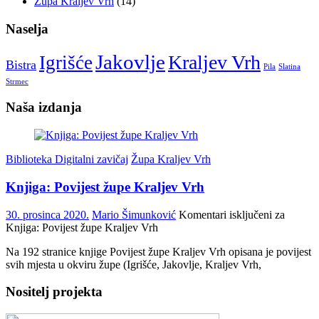
Župa Kraljev Vrh
(14)
Naselja
Jakovlje
Kraljev Vrh
Igrišće
Bistra
Pila
Slatina
Strmec
Naša izdanja
Biblioteka Digitalni zavičaj
Župa Kraljev Vrh
Knjiga: Povijest župe Kraljev Vrh
30. prosinca 2020.
Mario Šimunković
Komentari isključeni
za
Knjiga: Povijest župe Kraljev Vrh
Na 192 stranice knjige Povijest župe Kraljev Vrh opisana je povijest
svih mjesta u okviru župe (Igrišće, Jakovlje, Kraljev Vrh,
Nositelj projekta