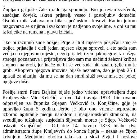
Župljani ga jošte žale i rado ga spominju. Bio je revan svećenik,
značajan čovjek, iskren prijatelj, veseo i gostoljubiv domaćin.
Osobito mila zabava mu bila s pečinskimi kosovi. Ranim jutrom
razgovarao se s njima i svakomu je nadjenuo svoje ime, a oni su mu
iz krljetke na ramena i glavu izletali.
Tko bi razumio sude božje? Prije 3 ili 4 mjeseca posječali smo se
trojica prijatelja i cieli jedan mjesec skupa sproveli a eto sada sam
već ja na njegovom mjestu, nego prijatelj i zemljak njegov. Iz našega
staroga poznanstva i prijateljstva dao sam mu načiniti železni križ za
spomen na grob, jer inače ne bi se već sada niti znalo, gdje mu je
grob. Akoprem njegova imovina bijaše neznatna, dao je ipak 25 f.
upisati za altariju, da mu se na dan smrti služi sveta misa za pokoj
njegove duše.
Poslije smrti Petra Bajsića bijaše jedno vrieme upraviteljem župe
Kraljevvrške Mio Kelečić, a dve 14. travnja 1873. bio ovamo
odpravljen za župnika Stjepan Večković iz Konjšćine, gdje je
upravljao župu 5 godina. Jerbo je bilo ono vrieme neprestano
izborno agitiranje medju narodom i magjaronskom strankom, na
sveudiljno tužakanje susjednih šljivarah morao je Stjep. Večković
ostaviti Konjšćinu. – Od dne 14. travnja 1873 bijahu dva
administratora župe Kraljevvrh do konca lipnja – nezna se čijom
krivnjom. Medjutim, obojica tako su u slozi živjeli i poslove