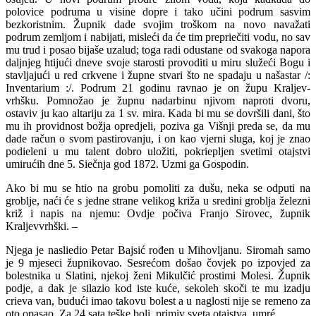
polovice podruma u visine dopre i tako učini podrum sasvim
bezkoristnim. Župnik dade svojim troškom na novo navažati
podrum zemljom i nabijati, misleći da će tim prepriečiti vodu, no sav
mu trud i posao bijaše uzalud; toga radi odustane od svakoga napora
daljnjeg htijući dneve svoje starosti provoditi u miru služeći Bogu i
stavljajući u red crkvene i župne stvari što ne spadaju u našastar /:
Inventarium :/. Podrum 21 godinu ravnao je on župu Kraljev-
vrhšku. Pomnožao je župnu nadarbinu njivom naproti dvoru,
ostaviv ju kao altariju za 1 sv. mira. Kada bi mu se dovršili dani, što
mu ih providnost božja opredjeli, poziva ga Višnji preda se, da mu
dade račun o svom pastirovanju, i on kao vjerni sluga, koj je znao
podieleni u mu talent dobro uložiti, pokriepljen svetimi otajstvi
umirućih dne 5. Siečnja god 1872. Uzmi ga Gospodin.
Ako bi mu se htio na grobu pomoliti za dušu, neka se odputi na
groblje, naći će s jedne strane velikog križa u sredini groblja železni
križ i napis na njemu: Ovdje počiva Franjo Sirovec, župnik
Kraljevvrhški. –
Njega je nasliedio Petar Bajsić rođen u Mihovljanu. Siromah samo
je 9 mjeseci župnikovao. Sesrećom došao čovjek po izpovjed za
bolestnika u Slatini, njekoj ženi Mikulčić prostimi Molesi. Župnik
podje, a dak je silazio kod iste kuće, sekoleh skoči te mu izadju
crieva van, budući imao takovu bolest a u naglosti nije se remeno za
oto opasao. Za 24 sata teške boli, primiv sveta otajstva, umré.