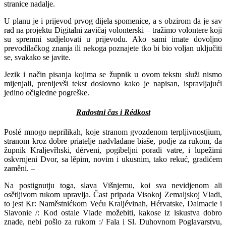
stranice nadalje.
U planu je i prijevod prvog dijela spomenice, a s obzirom da je sav
rad na projektu Digitalni zavičaj volonterski – tražimo volontere koji
su spremni sudjelovati u prijevodu. Ako sami imate dovoljno
prevodilačkog znanja ili nekoga poznajete tko bi bio voljan uključiti
se, svakako se javite.
Jezik i način pisanja kojima se župnik u ovom tekstu služi nismo
mijenjali, prenijevši tekst doslovno kako je napisan, ispravljajući
jedino očigledne pogreške.
Radostni čas i Rédkost
Poslé mnogo neprilikah, koje stranom gvozdenom terpljivnostjium,
stranom kroz dobre priatelje nadvladane biaše, podje za rukom, da
župnik Kraljevřhski, dérveni, pogibeljni poradi vatre, i lupežimi
oskvrnjeni Dvor, sa lěpim, novim i ukusnim, tako rekuć, gradićem
zaměni. –
Na postignutju toga, slava Višnjemu, koi sva nevidjenom ali
osětljivom rukom upravlja. Čast pripada Visokoj Zemaljskoj Vladi,
to jest Kr: Naměstnićkom Veću Kraljévinah, Hérvatske, Dalmacie i
Slavonie /: Kod ostale Vlade možebiti, kakose iz iskustva dobro
znade, nebi pošlo za rukom :/ Fala i Sl. Duhovnom Poglavarstvu,