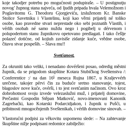
koje takodjer potrebu po mogućnosti podupiraše. – U postignutju
novog’ župnog stana najveća, od ljudih pripada hvala Velemožnom i
Poglavitomu G. Theodoru Gjorgjeviću, izsluženom Kr. Banske
Stolice Savetniku i Vlastelinu, koji kao věrni prijatelj né toliko
osobe, kao pravedne stvari neprestade oko sebi poznatih Vlastih, i
vérlih osobah né samo nuždu nego i pogibelj u dérvenom i
polupodertom stanu župnikovu opetovano predlagati. I tako češlje
polazeć dotićne, od kojiuh zavisiše zidanje kuće, vrědne osobe,
čitavu stvar pospeših. – Slava mu!!
Svetćanost.
Za okruniti tako veliki, i nenadano dovéršeni posao, odredig městni
župnik, da se prigodom skupštine Kotara Stubičkog Sveštenstva /:
i
Conferentice :/ na dan 16
meseca Rujna 1867, u Kraljevvérh
urečene, takojer pérvi čin za buduće sretno stanovanje, tojest,
blagoslov nove kuće, ovérši, i to jest svetćanim naćinom. Ovo kroz
dobrohotnost svoju izvede velezaslužni muž, i prijatelj domovine,
Prečastni Gospodin Stěpan Matković, novo-imenovani Kanonik
Zagrebaćki, kao Kotarski Podarcidjakon, i župnik u Pušći, u
pribitnosti mnogocěnjenih Sveštenikah, i vérlih domovine sinovah. –
Vlastorućni podpisi za věkovitu uspomenu slede: – Na zahtevanje
škupštine nižje podpisani redomice zabilježio: